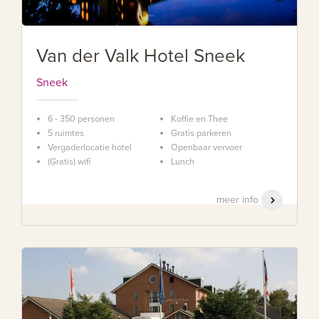
Van der Valk Hotel Sneek
Sneek
6 - 350 personen
Koffie en Thee
5 ruimtes
Gratis parkeren
Vergaderlocatie hotel
Openbaar vervoer
(Gratis) wifi
Lunch
meer info