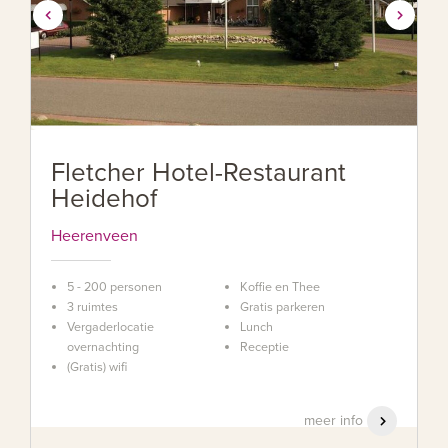
Fletcher Hotel-Restaurant
Heidehof
Heerenveen
5 - 200 personen
Koffie en Thee
3 ruimtes
Gratis parkeren
Vergaderlocatie
Lunch
overnachting
Receptie
(Gratis) wifi
meer info