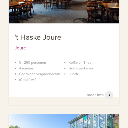
't Haske Joure
Joure
5 - 260 personen
Koffie en Thee
4 ruimtes
Gratis parkeren
Goedkope vergaderlocatie
Lunch
(Gratis) wifi
meer info