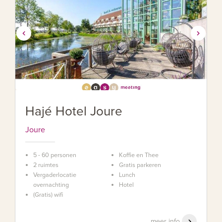
Hajé Hotel Joure
Joure
5 - 60 personen
Koffie en Thee
2 ruimtes
Gratis parkeren
Vergaderlocatie
Lunch
overnachting
Hotel
(Gratis) wifi
meer info