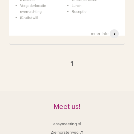
Vergaderlocatie
Lunch
overnachting
Receptie
(Gratis) wifi
meer info
1
Meet us!
easymeeting.nl
Zielhorsterweg 71