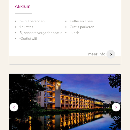
Akkrum
5 - 50 personen
Koffie en Thee
1 ruimtes
Gratis parkeren
Bijzondere vergaderlocatie
Lunch
(Gratis) wifi
meer info