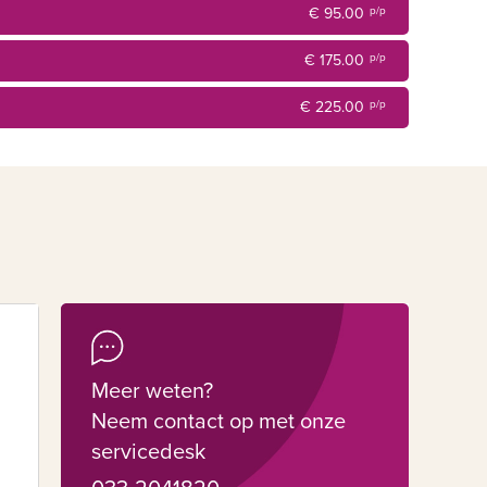
€ 95.00
p/p
uren direct toegang tot de tuin. In het hotel is draadloos
voor u aparatuur inhuren.
€ 175.00
p/p
€ 225.00
p/p
nde mogelijkheden voor trainingen en vergaderingen.
teld. Er zijn verschillende mogelijkheden om het
Denkt u dan bijvoorbeeld aan een golfclinic of wedstrijd,
erzorgen het graag voor u.
Meer weten?
Neem contact op met onze
servicedesk