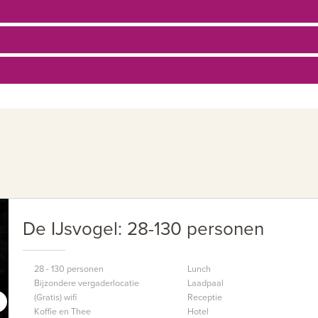
vergaderzaal heeft u via de openslaande de
internet mogelijk. Desgewenst kunnen wij 
Wij bieden onze zakelijke gast verschille
Alle programma's worden op maat samenges
nuttige met het aangename te combineren. 
zeilen, ballonvaarten of fietsroutes. Wij v
De IJsvogel: 28-130 personen
28 - 130 personen
Lunch
Bijzondere vergaderlocatie
Laadpaal
(Gratis) wifi
Receptie
Koffie en Thee
Hotel