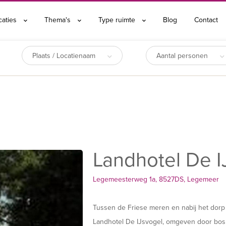
caties
Thema's
Type ruimte
Blog
Contact
Plaats / Locatienaam
Aantal personen
Landhotel De I
Legemeesterweg 1a, 8527DS, Legemeer
Tussen de Friese meren en nabij het dorp S
Landhotel De IJsvogel, omgeven door bos 