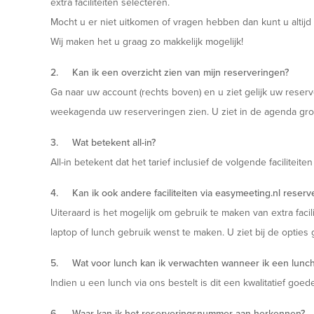
extra faciliteiten selecteren.
Mocht u er niet uitkomen of vragen hebben dan kunt u altij
Wij maken het u graag zo makkelijk mogelijk!
2. Kan ik een overzicht zien van mijn reserveringen?
Ga naar uw account (rechts boven) en u ziet gelijk uw reserv
weekagenda uw reserveringen zien. U ziet in de agenda groene 
3. Wat betekent all-in?
All-in betekent dat het tarief inclusief de volgende faciliteiten
4. Kan ik ook andere faciliteiten via easymeeting.nl reserv
Uiteraard is het mogelijk om gebruik te maken van extra facili
laptop of lunch gebruik wenst te maken. U ziet bij de opties 
5. Wat voor lunch kan ik verwachten wanneer ik een lunch 
Indien u een lunch via ons bestelt is dit een kwalitatief goed
6. Waar kan ik het reserveringsnummer aan herkennen?