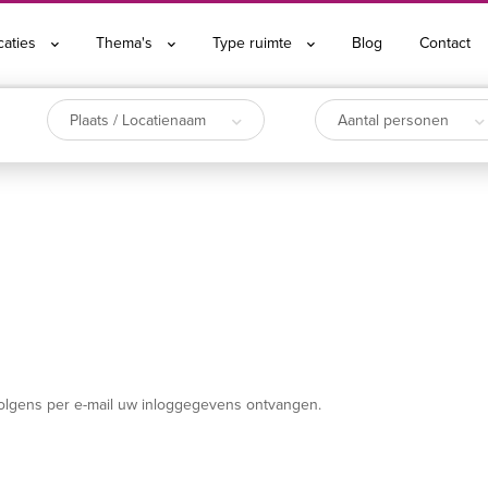
caties
Thema's
Type ruimte
Blog
Contact
Plaats / Locatienaam
Aantal personen
volgens per e-mail uw inloggegevens ontvangen.