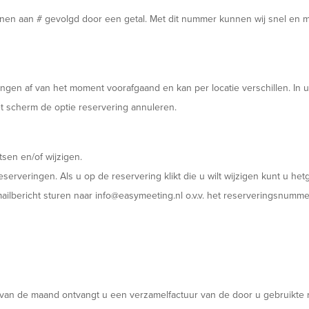
n aan # gevolgd door een getal. Met dit nummer kunnen wij snel en ma
gen af van het moment voorafgaand en kan per locatie verschillen. In uw
 het scherm de optie reservering annuleren.
tsen en/of wijzigen.
eserveringen. Als u op de reservering klikt die u wilt wijzigen kunt u he
mailbericht sturen naar info@easymeeting.nl o.v.v. het reserveringsnumme
 van de maand ontvangt u een verzamelfactuur van de door u gebruikte 