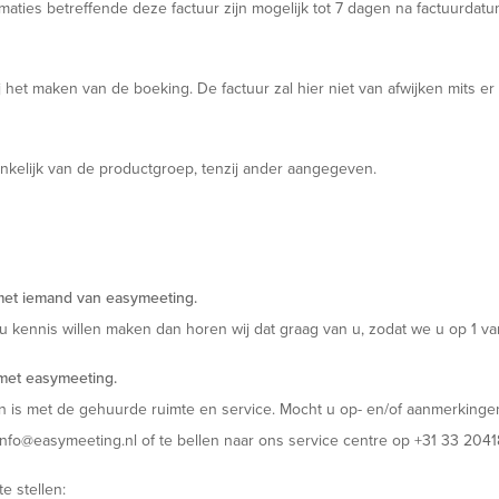
aties betreffende deze factuur zijn mogelijk tot 7 dagen na factuurdatu
et maken van de boeking. De factuur zal hier niet van afwijken mits er ex
ankelijk van de productgroep, tenzij ander aangegeven.
met iemand van easymeeting.
 u kennis willen maken dan horen wij dat graag van u, zodat we u op 1 
met easymeeting.
en is met de gehuurde ruimte en service. Mocht u op- en/of aanmerkinge
a info@easymeeting.nl of te bellen naar ons service centre op +31 33 20
e stellen: