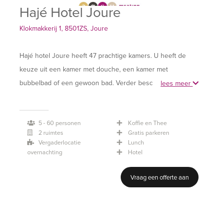
Hajé Hotel Joure
Klokmakkerij 1, 8501ZS, Joure
Hajé hotel Joure heeft 47 prachtige kamers. U heeft de
keuze uit een kamer met douche, een kamer met
bubbelbad of een gewoon bad. Verder beschikken alle
lees meer
kamers over Wi-Fi en een televisie. Bij het ontbijt bieden
wij verschillende mogelijkheden voor een goede start van
5 - 60 personen
Koffie en Thee
de dag!
2 ruimtes
Gratis parkeren
Vergaderlocatie
Lunch
overnachting
Hotel
Het restaurant nodigt uit tot een uitgebreid diner of een
Vraag een offerte aan
snelle lunch. Op de menukaart voeren natuurlijke
producten de boventoon. Vier een onvergetelijk feest in
de overdekte binnentuin of kom tot rust met een bezoek