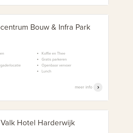
centrum Bouw & Infra Park
nen
Koffie en Thee
Gratis parkeren
rgaderlocatie
Openbaar vervoer
Lunch
meer info
Valk Hotel Harderwijk