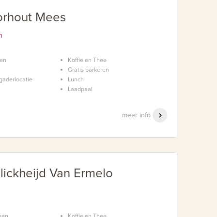
orhout Mees
n
nen
Koffie en Thee
Gratis parkeren
gaderlocatie
Lunch
Laadpaal
meer info
lickheijd Van Ermelo
nen
Koffie en Thee