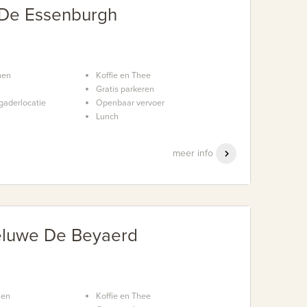
 De Essenburgh
nen
Koffie en Thee
Gratis parkeren
gaderlocatie
Openbaar vervoer
Lunch
meer info
eluwe De Beyaerd
nen
Koffie en Thee