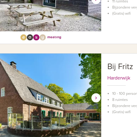
11 ruimtes
Bijzondere ver
(Gratis) wifi
Bij Fritz
Harderwijk
10 - 100 perso
8 ruimtes
Bijzondere ver
(Gratis) wifi