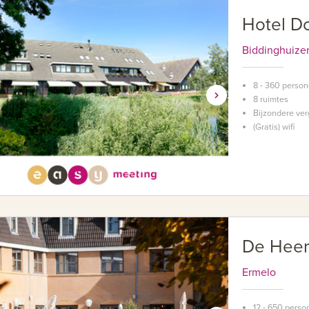
Hotel D
Biddinghuize
8 - 360 perso
8 ruimtes
Bijzondere ver
(Gratis) wifi
De Heer
Ermelo
12 - 650 perso