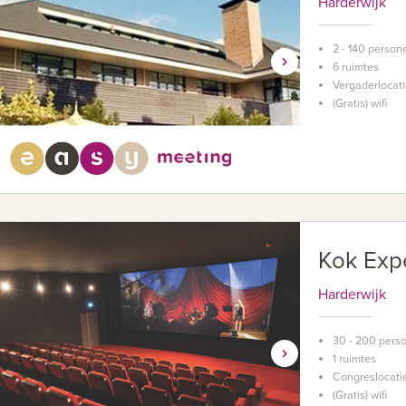
Harderwijk
2 - 140 person
6 ruimtes
Vergaderlocati
(Gratis) wifi
Kok Exp
Harderwijk
30 - 200 pers
1 ruimtes
Congreslocati
(Gratis) wifi