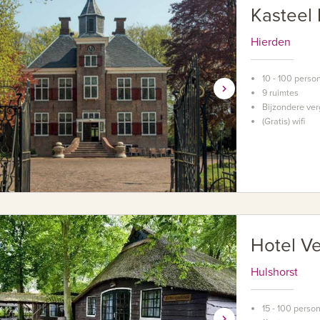
Kasteel
Hierden
10 - 100 perso
9 ruimtes
Bijzondere ver
(Gratis) wifi
Hotel V
Hulshorst
15 - 100 perso