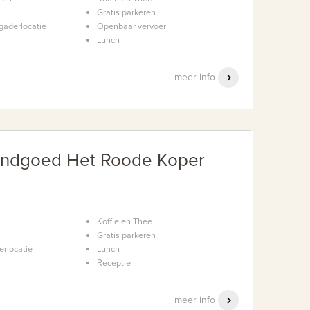
Gratis parkeren
gaderlocatie
Openbaar vervoer
Lunch
meer info
andgoed Het Roode Koper
Koffie en Thee
Gratis parkeren
erlocatie
Lunch
Receptie
meer info