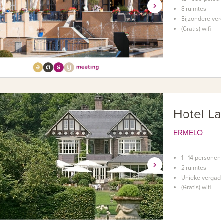
8 ruimtes
Bijzondere ver
(Gratis) wifi
Hotel L
ERMELO
1 - 14 personen
2 ruimtes
Unieke vergad
(Gratis) wifi