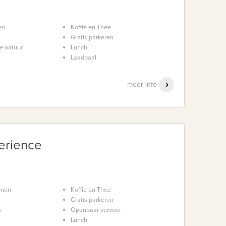
en
Koffie en Thee
Gratis parkeren
e natuur
Lunch
Laadpaal
meer info
erience
onen
Koffie en Thee
Gratis parkeren
e
Openbaar vervoer
Lunch