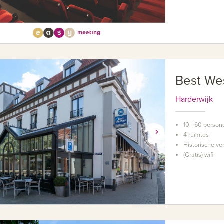
Best We
Harderwijk
10 - 60 person
4 ruimtes
Historische ve
(Gratis) wifi