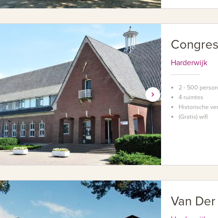
Congres
Harderwijk
2 - 500 perso
4 ruimtes
Historische ve
(Gratis) wifi
Van Der 