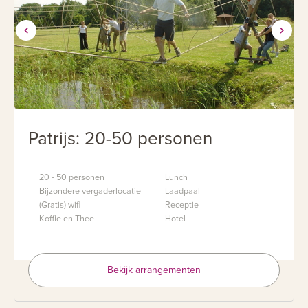
Patrijs: 20-50 personen
20 - 50 personen
Lunch
Bijzondere vergaderlocatie
Laadpaal
(Gratis) wifi
Receptie
Koffie en Thee
Hotel
Bekijk arrangementen