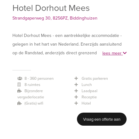
Hotel Dorhout Mees
Strandgaperweg 30, 8256PZ, Biddinghuizen
Hotel Dorhout Mees - een aantrekkelijke accommodatie -
gelegen in het hart van Nederland. Enerzijds aansluitend
op de Randstad, anderzijds direct grenzend aan de Veluwe
lees meer
en de noordelijke provincies.
8 - 360 personen
Gratis parkeren
Jong of oud, een kleine of grote groep. Wij bieden een
8 ruimtes
Lunch
variëteit aan activiteiten voor groepen tot ongeveer 750
Bijzondere
Laadpaal
mensen. De tijd die je wilt besteden kan variëren van een
vergaderlocatie
Receptie
(Gratis) wifi
Hotel
half uur tot zelfs een meerdaagse bijeenkomst met
overnachting in ons comfortabele hotel. Kortom: voor de
Vraag een offerte aan
ultieme Dorhout Mees experience is dit dé locatie bij
uitstek!