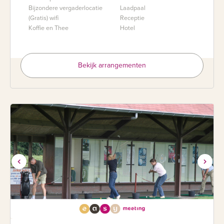
Bijzondere vergaderlocatie
Laadpaal
(Gratis) wifi
Receptie
Koffie en Thee
Hotel
Bekijk arrangementen