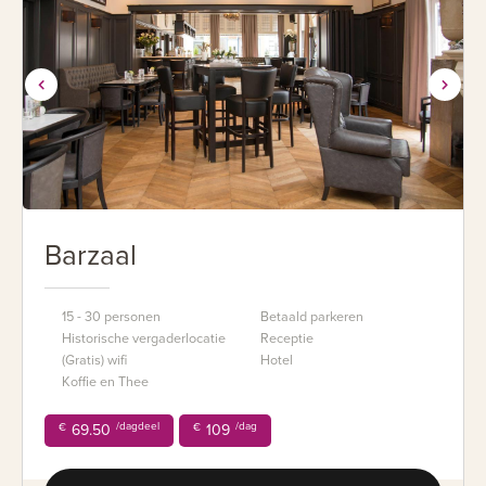
Barzaal
15 - 30 personen
Betaald parkeren
Historische vergaderlocatie
Receptie
(Gratis) wifi
Hotel
Koffie en Thee
/dagdeel
/dag
€
69.50
€
109