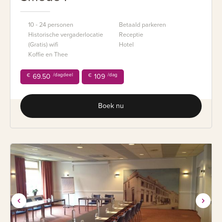
10 - 24 personen
Betaald parkeren
Historische vergaderlocatie
Receptie
(Gratis) wifi
Hotel
Koffie en Thee
/dagdeel
/dag
€
69.50
€
109
Boek nu