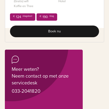
(Gratis) wifi
Hotel
Koffie en Thee
/dagdeel
/dag
€
124
€
190
Boek nu
Meer weten?
Neem contact op met onze
servicedesk
033-2041820