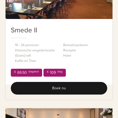
Smede II
10 - 24 personen
Betaald parkeren
Historische vergaderlocatie
Receptie
(Gratis) wifi
Hotel
Koffie en Thee
/dagdeel
/dag
€
69.50
€
109
Boek nu