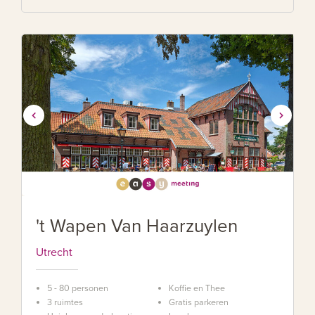
't Wapen Van Haarzuylen
Utrecht
5 - 80 personen
Koffie en Thee
3 ruimtes
Gratis parkeren