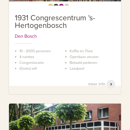
1931 Congrescentrum 's-
Hertogenbosch
Den Bosch
10 - 2000 personen
Koffie en Thee
4 ruimtes
Openbaar vervoer
Congreslocatie
Betaald parkeren
(Gratis) wifi
Laadpaal
meer info