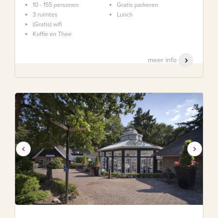
10 - 155 personen
Gratis parkeren
3 ruimtes
Lunch
(Gratis) wifi
Koffie en Thee
meer info