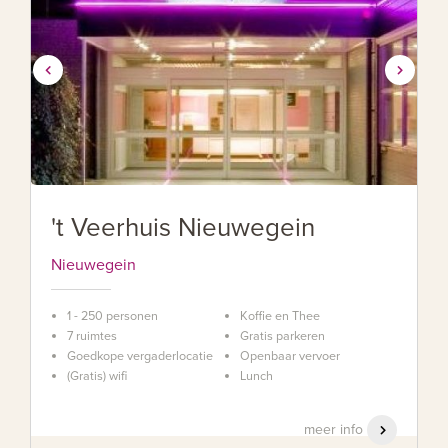
't Veerhuis Nieuwegein
Nieuwegein
1 - 250 personen
Koffie en Thee
7 ruimtes
Gratis parkeren
Goedkope vergaderlocatie
Openbaar vervoer
(Gratis) wifi
Lunch
meer info