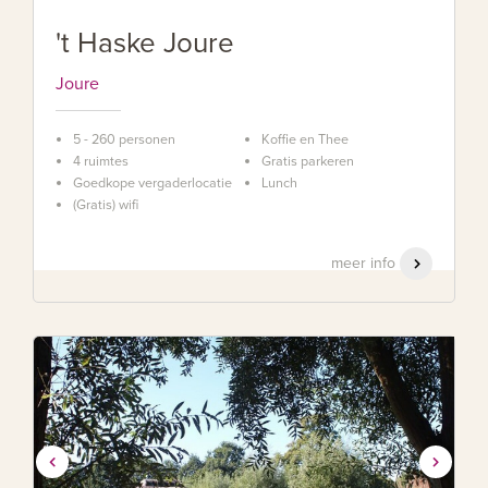
't Haske Joure
Joure
5 - 260 personen
Koffie en Thee
4 ruimtes
Gratis parkeren
Goedkope vergaderlocatie
Lunch
(Gratis) wifi
meer info