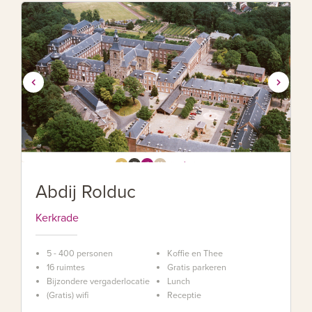
Abdij Rolduc
Kerkrade
5 - 400 personen
Koffie en Thee
16 ruimtes
Gratis parkeren
Bijzondere vergaderlocatie
Lunch
(Gratis) wifi
Receptie