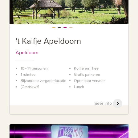
't Kalfje Apeldoorn
Apeldoorn
10 - 14 personen
Koffie en Thee
1 ruimtes
Gratis parkeren
Bijzondere vergaderlocatie
Openbaar vervoer
(Gratis) wifi
Lunch
meer info