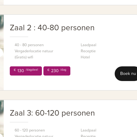
Zaal 2 : 40-80 personen
40 - 80 personen
Laadpaal
Vergaderlocatie natuur
Receptie
(Gratis) wifi
Hotel
/dagdeel
/dag
€
130
€
230
Boek nu
Zaal 3: 60-120 personen
60 - 120 personen
Laadpaal
Vergaderlocatie natuur
Receptie