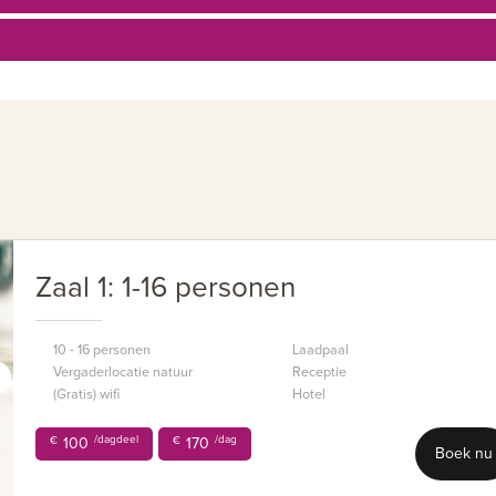
De Agnietenberg heeft een landelijke uitstr
hierdoor uw vergadering combineren met
nuttigen op het terras of een ontspanne
Wij zullen zorgen dat uw vergadering op 
Zaal 1: 1-16 personen
10 - 16 personen
Laadpaal
Vergaderlocatie natuur
Receptie
(Gratis) wifi
Hotel
/dagdeel
/dag
€
100
€
170
Boek nu