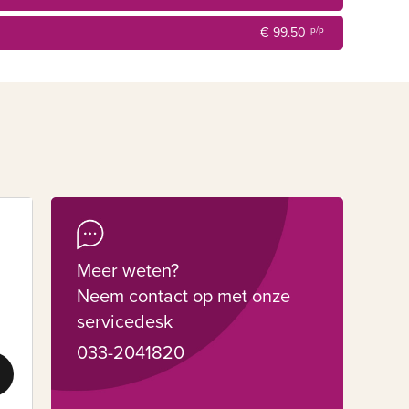
€ 99.50
p/p
aling en ligt direct aan fiets- en wandelroutes. U kunt
 een pauze waarin deelnemers een drankje kunnen
n wandeling in de omgeving kunnen maken.
deze vergaderlocatie een succesvolle bijeenkomst wordt!
Meer weten?
Neem contact op met onze
servicedesk
033-2041820