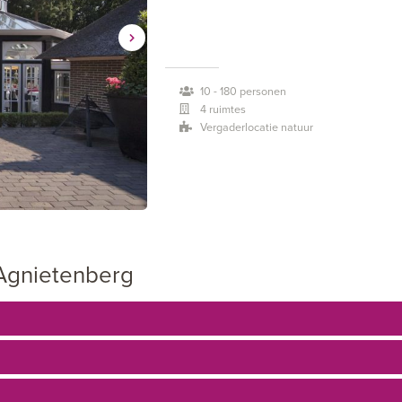
De Agnietenberg is een indrukwekkende lo
flexibel naar uw wens in te richten. Naast
10 - 180 personen
kleinere ruimtes.
4 ruimtes
Vergaderlocatie natuur
De laatste jaren is er geïnvesteerd in de j
microfoon en WIFI. Ook kunt u bij de Agni
De Hoeve is een multifunctionele zaal die 
Tevens is de Hoeve te splitsen, waardoor v
Agnietenberg
Het Theehuis vormt een prachtig decor voo
van vroeg tot laat, is dit dé plek voor een
Bovendien heeft het Theehuis een groot te
heeft voor de informele momenten in uw 