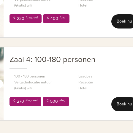
(Gratis) wifi
Hotel
/dagdeel
/dag
€
230
€
400
Boek nu
Zaal 4: 100-180 personen
100 - 180 personen
Laadpaal
Vergaderlocatie natuur
Receptie
(Gratis) wifi
Hotel
/dagdeel
/dag
€
270
€
500
Boek nu