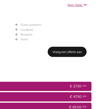
lees meer
catie voor uw zakelijke bijeenkomst. Onze zalen zijn
 een plenaire zaal beschikken wij ook over verschillende
Gratis parkeren
Laadpaal
Receptie
uiste technische vergaderfaciliteiten als: beamer, scherm,
Hotel
etenberg gratis parkeren.
Vraag een offerte aan
uitermate geschikt is voor uw vergadering of presentatie.
ariabele ruimte mogelijk is.
r uw vergadering, presentatie of seminar. Elk seizoen,
€ 27.50
p/p
 informele of formele invulling van uw programma.
€ 47.50
p/p
rras met een weids uitzicht, zodat u ook alle ruimte
programma.
€ 65.00
p/p