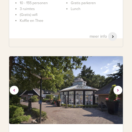
10 - 155 personen
Gratis parkeren
3 ruimtes
Lunch
(Gratis) wifi
Koffie en Thee
meer info