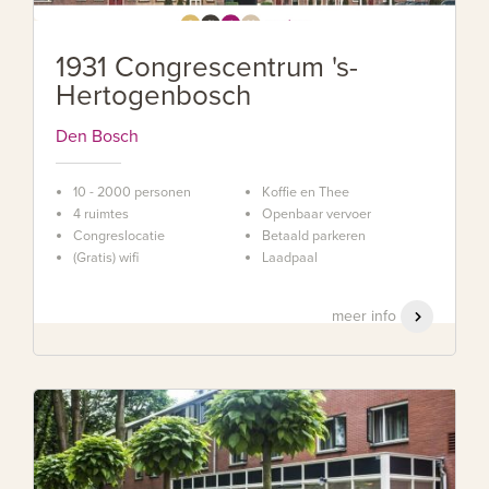
1931 Congrescentrum 's-
Hertogenbosch
Den Bosch
10 - 2000 personen
Koffie en Thee
4 ruimtes
Openbaar vervoer
Congreslocatie
Betaald parkeren
(Gratis) wifi
Laadpaal
meer info