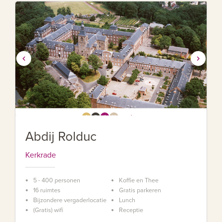
Abdij Rolduc
Kerkrade
5 - 400 personen
Koffie en Thee
16 ruimtes
Gratis parkeren
Bijzondere vergaderlocatie
Lunch
(Gratis) wifi
Receptie