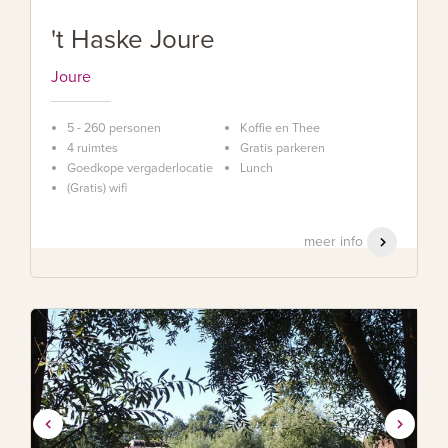
't Haske Joure
Joure
5 - 260 personen
Koffie en Thee
4 ruimtes
Gratis parkeren
Goedkope vergaderlocatie
Lunch
(Gratis) wifi
meer info