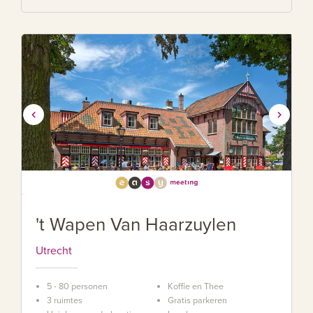
't Wapen Van Haarzuylen
Utrecht
5 - 80 personen
Koffie en Thee
3 ruimtes
Gratis parkeren