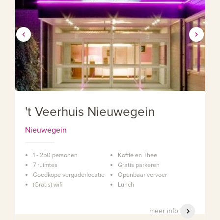
't Veerhuis Nieuwegein
Nieuwegein
1 - 250 personen
Koffie en Thee
7 ruimtes
Gratis parkeren
Goedkope vergaderlocatie
Openbaar vervoer
(Gratis) wifi
Lunch
meer info