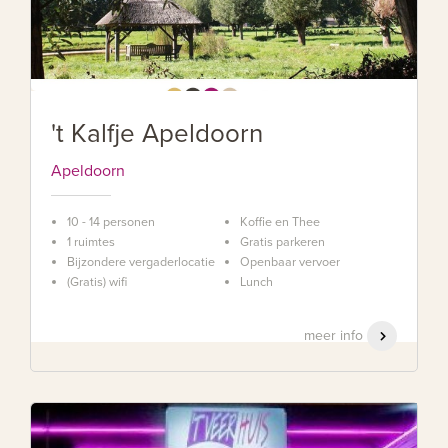
't Kalfje Apeldoorn
Apeldoorn
10 - 14 personen
Koffie en Thee
1 ruimtes
Gratis parkeren
Bijzondere vergaderlocatie
Openbaar vervoer
(Gratis) wifi
Lunch
meer info