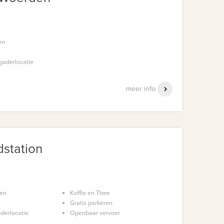
en
gaderlocatie
meer info
dstation
nen
Koffie en Thee
Gratis parkeren
derlocatie
Openbaar vervoer