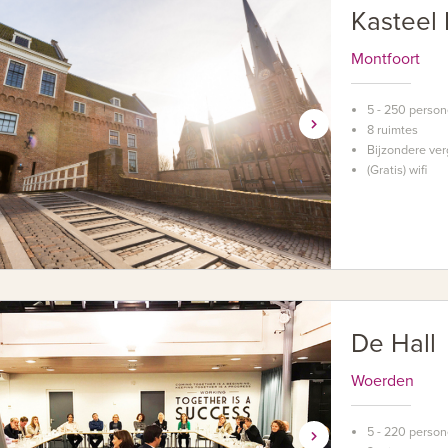
Kasteel 
Montfoort
5 - 250 perso
8 ruimtes
Bijzondere ver
(Gratis) wifi
De Hall
Woerden
5 - 220 perso