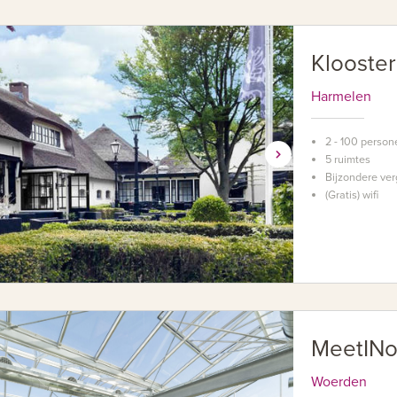
Klooste
Harmelen
2 - 100 person
5 ruimtes
Bijzondere ver
(Gratis) wifi
MeetINo
Woerden