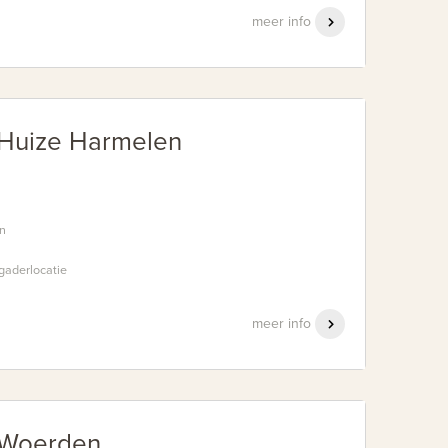
meer info
 Huize Harmelen
en
gaderlocatie
meer info
 Woerden