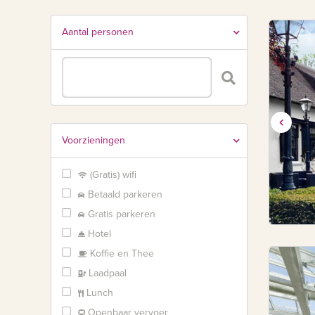
Aantal personen
Voorzieningen
(Gratis) wifi
Betaald parkeren
Gratis parkeren
Hotel
Koffie en Thee
Laadpaal
Lunch
Openbaar vervoer