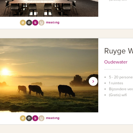
Ruyge W
Oudewater
5 - 20 person
1 ruimtes
Bijzondere ver
(Gratis) wifi