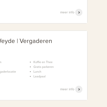
meer info
eyde | Vergaderen
en
Koffie en Thee
Gratis parkeren
gaderlocatie
Lunch
Laadpaal
meer info