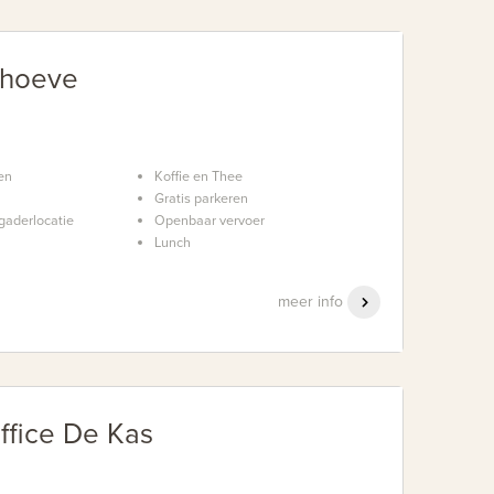
rhoeve
en
Koffie en Thee
Gratis parkeren
gaderlocatie
Openbaar vervoer
Lunch
meer info
ffice De Kas