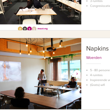
3 ruimtes
Congreslocati
Napkins
Woerden
5 - 80 person
4 ruimtes
Inspirerende v
(Gratis) wifi