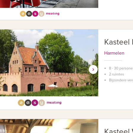
Kasteel
Harmelen
8 - 30 person
2 ruimtes
Bijzondere ver
Kasteel