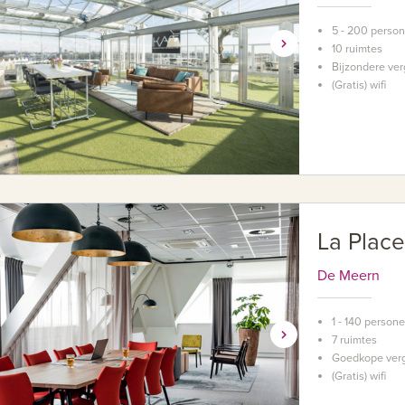
5 - 200 perso
10 ruimtes
Bijzondere ver
(Gratis) wifi
La Plac
De Meern
1 - 140 person
7 ruimtes
Goedkope verg
(Gratis) wifi