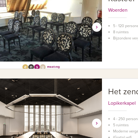
Woerden
5 - 120 person
8 ruimtes
Bijzondere ver
Het zen
Lopikerkapel
4 - 250 perso
5 ruimtes
Moderne verga
(Gratis) wifi