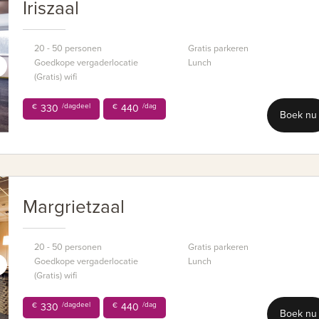
Iriszaal
20 - 50 personen
Gratis parkeren
Goedkope vergaderlocatie
Lunch
(Gratis) wifi
/dagdeel
/dag
€
330
€
440
Boek nu
Margrietzaal
20 - 50 personen
Gratis parkeren
Goedkope vergaderlocatie
Lunch
(Gratis) wifi
/dagdeel
/dag
€
330
€
440
Boek nu