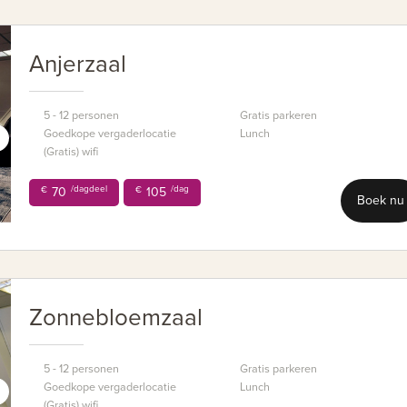
Anjerzaal
5 - 12 personen
Gratis parkeren
Goedkope vergaderlocatie
Lunch
(Gratis) wifi
/dagdeel
/dag
€
70
€
105
Boek nu
Zonnebloemzaal
5 - 12 personen
Gratis parkeren
Goedkope vergaderlocatie
Lunch
(Gratis) wifi