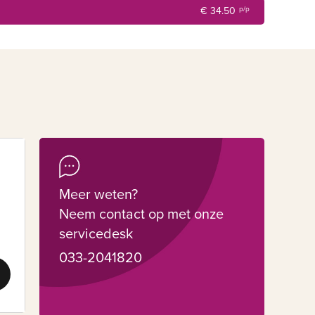
€ 34.50
p/p
ekkerste resultaat!
Meer weten?
Neem contact op met onze
servicedesk
033-2041820