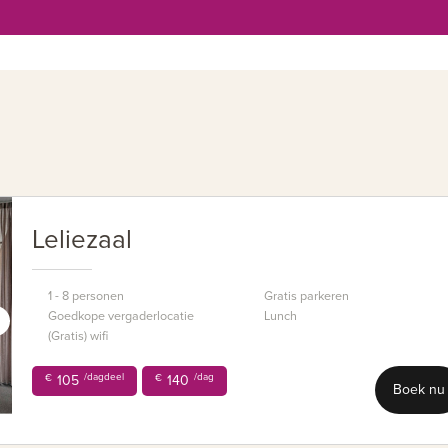
Uiteraard gaat La Place voor het beste en l
Leliezaal
1 - 8 personen
Gratis parkeren
Goedkope vergaderlocatie
Lunch
(Gratis) wifi
/dagdeel
/dag
€
105
€
140
Boek nu