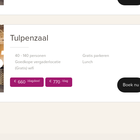
Tulpenzaal
40 - 140 personen
Gratis parkeren
Goedkope vergaderlocatie
Lunch
(Gratis) wifi
/dagdeel
/dag
€
660
€
770
Boek nu