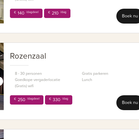
/dagdeel
/dag
€
140
€
210
Boek nu
Rozenzaal
8 - 30 personen
Gratis parkeren
Goedkope vergaderlocatie
Lunch
(Gratis) wifi
/dagdeel
/dag
€
250
€
330
Boek nu