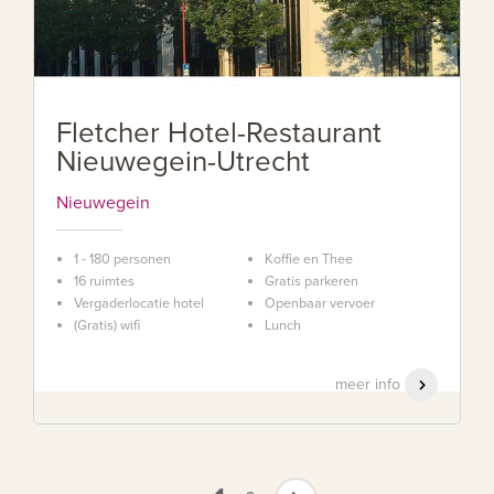
Fletcher Hotel-Restaurant
Nieuwegein-Utrecht
Nieuwegein
1 - 180 personen
Koffie en Thee
16 ruimtes
Gratis parkeren
Vergaderlocatie hotel
Openbaar vervoer
(Gratis) wifi
Lunch
meer info