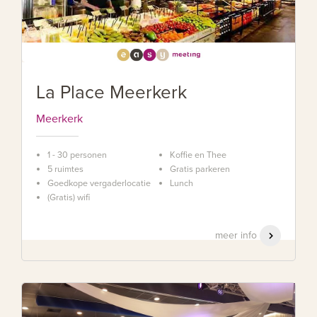
La Place Meerkerk
Meerkerk
1 - 30 personen
Koffie en Thee
5 ruimtes
Gratis parkeren
Goedkope vergaderlocatie
Lunch
(Gratis) wifi
meer info