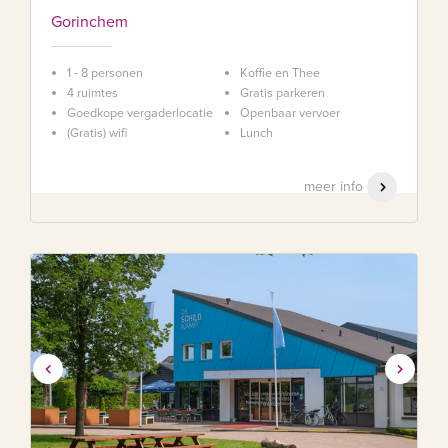
Gorinchem
1 - 8 personen
Koffie en Thee
4 ruimtes
Gratis parkeren
Goedkope vergaderlocatie
Openbaar vervoer
(Gratis) wifi
Lunch
meer info