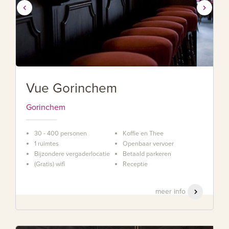
Vue Gorinchem
Gorinchem
30 - 400 personen
Koffie en Thee
1 ruimtes
Openbaar vervoer
Bijzondere vergaderlocatie
Betaald parkeren
(Gratis) wifi
Receptie
meer info