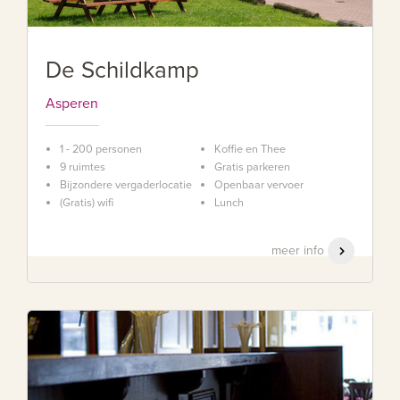
De Schildkamp
Asperen
1 - 200 personen
Koffie en Thee
9 ruimtes
Gratis parkeren
Bijzondere vergaderlocatie
Openbaar vervoer
(Gratis) wifi
Lunch
meer info