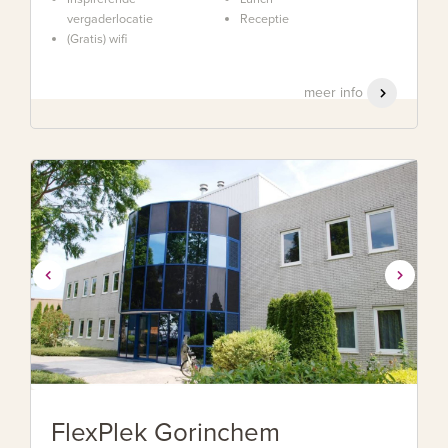
vergaderlocatie
Receptie
(Gratis) wifi
meer info
FlexPlek Gorinchem