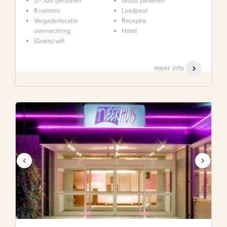
5 - 700 personen
Gratis parkeren
8 ruimtes
Laadpaal
Vergaderlocatie
Receptie
overnachting
Hotel
(Gratis) wifi
meer info