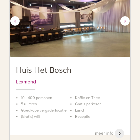
Huis Het Bosch
Lexmond
10 - 400 personen
Koffie en Thee
5 ruimtes
Gratis parkeren
Goedkope vergaderlocatie
Lunch
(Gratis) wifi
Receptie
meer info