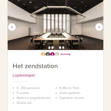
Het zendstation
Lopikerkapel
4 - 250 personen
Koffie en Thee
5 ruimtes
Gratis parkeren
Moderne vergaderlocatie
Openbaar vervoer
(Gratis) wifi