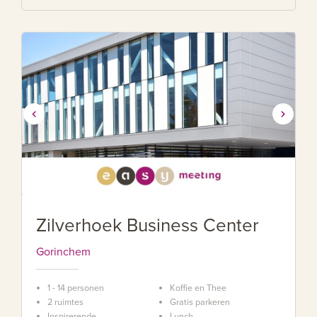
Zilverhoek Business Center
Gorinchem
1 - 14 personen
Koffie en Thee
2 ruimtes
Gratis parkeren
Inspirerende
Lunch