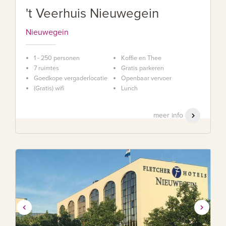
't Veerhuis Nieuwegein
Nieuwegein
1 - 250 personen
Koffie en Thee
7 ruimtes
Gratis parkeren
Goedkope vergaderlocatie
Openbaar vervoer
(Gratis) wifi
Lunch
meer info