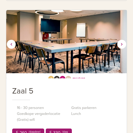
Zaal 5
16 - 30 personen
Gratis parkeren
Goedkope vergaderlocatie
Lunch
(Gratis) wifi
/dagdeel
/dag
€
260
€
330