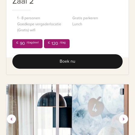
Zaal 2
1 - 8 personen
Gratis parkeren
Goedkope vergaderlocatie
Lunch
(Gratis) wifi
/dagdeel
/dag
€
90
€
120
Boek nu