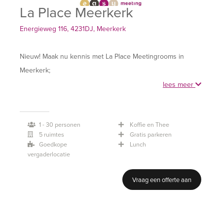
La Place Meerkerk
Energieweg 116, 4231DJ, Meerkerk
Nieuw! Maak nu kennis met La Place Meetingrooms in
Meerkerk;
lees meer
- Zeer gunstig gelegen aan A27
- Gratis parkeren
1 - 30 personen
Koffie en Thee
- Veel daglicht
5 ruimtes
Gratis parkeren
- Sfeervolle zalen met moderne faciliteiten en apparatuur
Goedkope
Lunch
- Verse en huisgemaakte gerechten uit het succesvolle La
vergaderlocatie
Place
Vraag een offerte aan