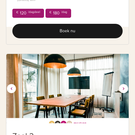
/dagdeel
/dag
€
120
€
180
Boek nu