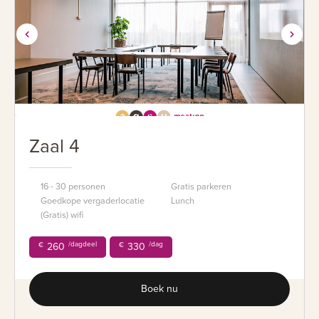
Zaal 4
16 - 30 personen
Gratis parkeren
Goedkope vergaderlocatie
Lunch
(Gratis) wifi
/dagdeel
/dag
€
260
€
330
Boek nu