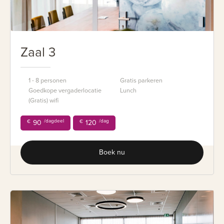
Zaal 3
1 - 8 personen
Gratis parkeren
Goedkope vergaderlocatie
Lunch
(Gratis) wifi
/dagdeel
/dag
€
90
€
120
Boek nu