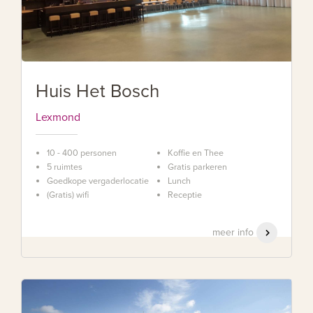
Huis Het Bosch
Lexmond
10 - 400 personen
Koffie en Thee
5 ruimtes
Gratis parkeren
Goedkope vergaderlocatie
Lunch
(Gratis) wifi
Receptie
meer info