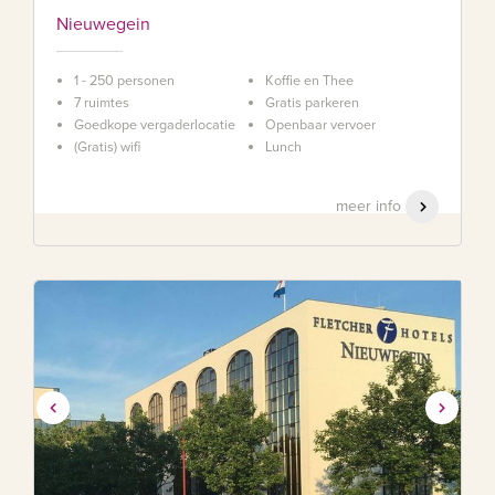
Nieuwegein
1 - 250 personen
Koffie en Thee
7 ruimtes
Gratis parkeren
Goedkope vergaderlocatie
Openbaar vervoer
(Gratis) wifi
Lunch
meer info