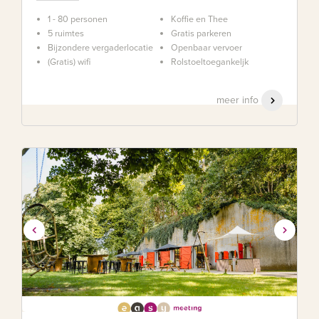
1 - 80 personen
Koffie en Thee
5 ruimtes
Gratis parkeren
Bijzondere vergaderlocatie
Openbaar vervoer
(Gratis) wifi
Rolstoeltoegankeljk
meer info