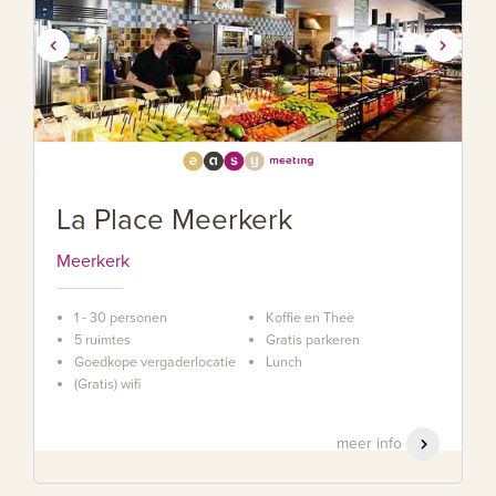
La Place Meerkerk
Meerkerk
1 - 30 personen
Koffie en Thee
5 ruimtes
Gratis parkeren
Goedkope vergaderlocatie
Lunch
(Gratis) wifi
meer info