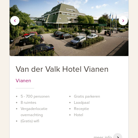
Van der Valk Hotel Vianen
Vianen
5 - 700 personen
Gratis parkeren
8 ruimtes
Laadpaal
Vergaderlocatie
Receptie
overnachting
Hotel
(Gratis) wifi
meer info