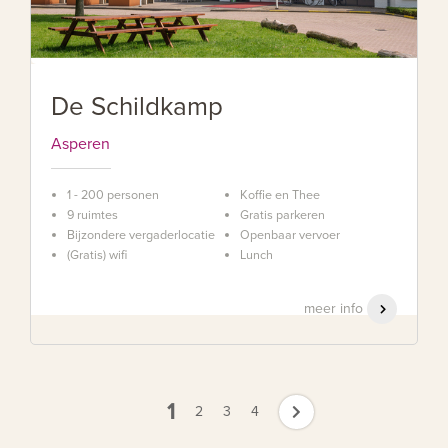
De Schildkamp
Asperen
1 - 200 personen
Koffie en Thee
9 ruimtes
Gratis parkeren
Bijzondere vergaderlocatie
Openbaar vervoer
(Gratis) wifi
Lunch
meer info
1
2
3
4