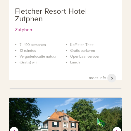
Fletcher Resort-Hotel
Zutphen
Zutphen
7 - 190 personen
Koffie en Thee
10 ruimtes
Gratis parkeren
Vergaderlocatie natuur
Openbaar vervoer
(Gratis) wifi
Lunch
meer info