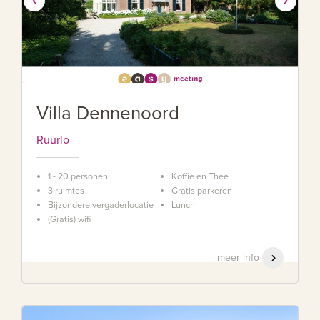
Villa Dennenoord
Ruurlo
1 - 20 personen
Koffie en Thee
3 ruimtes
Gratis parkeren
Bijzondere vergaderlocatie
Lunch
(Gratis) wifi
meer info