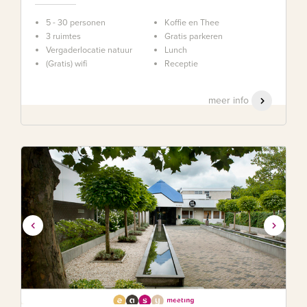
5 - 30 personen
Koffie en Thee
3 ruimtes
Gratis parkeren
Vergaderlocatie natuur
Lunch
(Gratis) wifi
Receptie
meer info