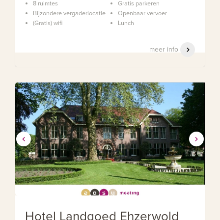
8 ruimtes
Gratis parkeren
Bijzondere vergaderlocatie
Openbaar vervoer
(Gratis) wifi
Lunch
meer info
Hotel Landgoed Ehzerwold