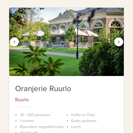
Oranjerie Ruurlo
Ruurlo
20 - 200 personen
Koffie en Thee
1 ruimtes
Gratis parkeren
Bijzondere vergaderlocatie
Lunch
(Gratis) wifi