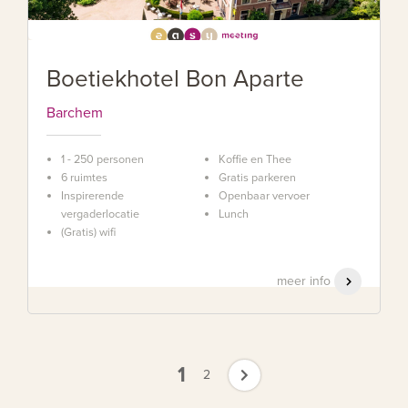
Boetiekhotel Bon Aparte
Barchem
1 - 250 personen
Koffie en Thee
6 ruimtes
Gratis parkeren
Inspirerende
Openbaar vervoer
vergaderlocatie
Lunch
(Gratis) wifi
meer info
1
2