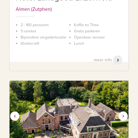
Almen (Zutphen)
2 - 160 personen
Koffie en Thee
5 ruimtes
Gratis parkeren
Bijzondere vergaderlocatie
Openbaar vervoer
(Gratis) wifi
Lunch
meer info