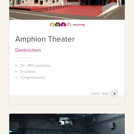
Amphion Theater
Doetinchem
20 - 860 personen
5 ruimtes
Congreslocatie
meer info