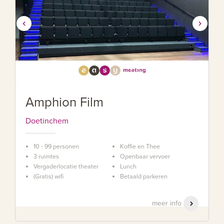
Amphion Film
Doetinchem
10 - 99 personen
Koffie en Thee
3 ruimtes
Openbaar vervoer
Vergaderlocatie theater
Lunch
(Gratis) wifi
Betaald parkeren
meer info