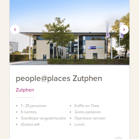
people@places Zutphen
Zutphen
1 - 25 personen
Koffie en Thee
6 ruimtes
Gratis parkeren
Goedkope vergaderlocatie
Openbaar vervoer
(Gratis) wifi
Lunch