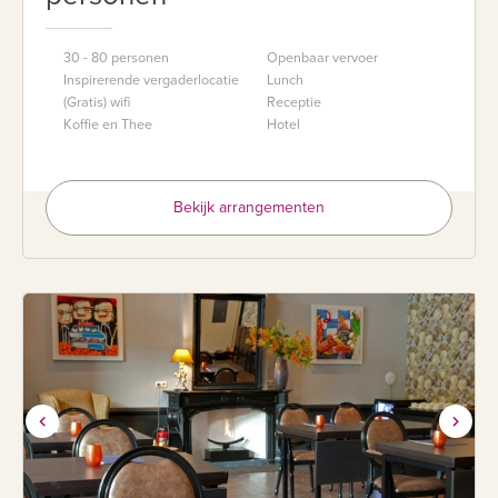
30 - 80 personen
Openbaar vervoer
Inspirerende vergaderlocatie
Lunch
(Gratis) wifi
Receptie
Koffie en Thee
Hotel
Bekijk arrangementen