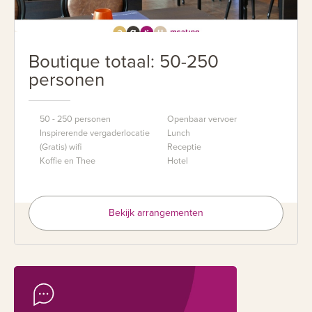
Boutique totaal: 50-250
personen
50 - 250 personen
Openbaar vervoer
Inspirerende vergaderlocatie
Lunch
(Gratis) wifi
Receptie
Koffie en Thee
Hotel
Bekijk arrangementen