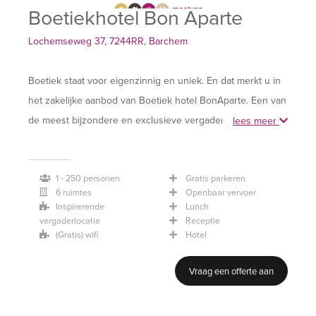
Boetiekhotel Bon Aparte
Lochemseweg 37, 7244RR, Barchem
Boetiek staat voor eigenzinnig en uniek. En dat merkt u in
het zakelijke aanbod van Boetiek hotel BonAparte. Een van
de meest bijzondere en exclusieve vergaderlocaties van
lees meer
de Achterhoek vindt u in Lochem, nabij Zutphen en
Deventer.
1 - 250 personen
Gratis parkeren
6 ruimtes
Openbaar vervoer
Een eigenzinnige vergaderlocatie, dat merkt u in het
Inspirerende
Lunch
monumentale pand uit 1870 voorzien van alle
vergaderlocatie
Receptie
(Gratis) wifi
Hotel
hedendaagse gemakken. De ingetogen luxe en de
bijzondere ambiance. Daarnaast zijn het bovenal de
Vraag een offerte aan
mensen die uw vergadering tot een succes zullen maken.
De combinatie van comfortabele hotelkamers,