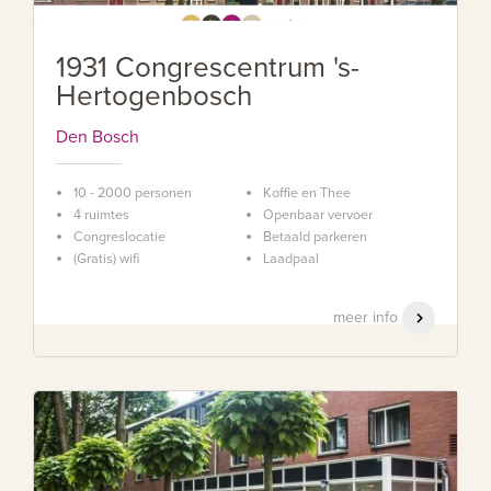
1931 Congrescentrum 's-
Hertogenbosch
Den Bosch
10 - 2000 personen
Koffie en Thee
4 ruimtes
Openbaar vervoer
Congreslocatie
Betaald parkeren
(Gratis) wifi
Laadpaal
meer info