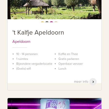
't Kalfje Apeldoorn
Apeldoorn
10 - 14 personen
Koffie en Thee
1 ruimtes
Gratis parkeren
Bijzondere vergaderlocatie
Openbaar vervoer
(Gratis) wifi
Lunch
meer info