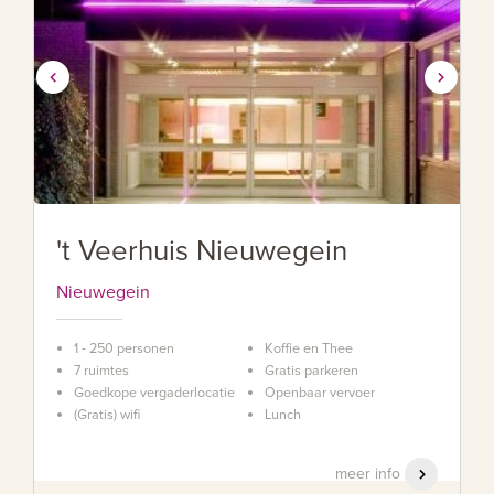
't Veerhuis Nieuwegein
Nieuwegein
1 - 250 personen
Koffie en Thee
7 ruimtes
Gratis parkeren
Goedkope vergaderlocatie
Openbaar vervoer
(Gratis) wifi
Lunch
meer info