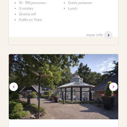
10 - 155 personen
Gratis parkeren
3 ruimtes
Lunch
(Gratis) wifi
Koffie en Thee
meer info