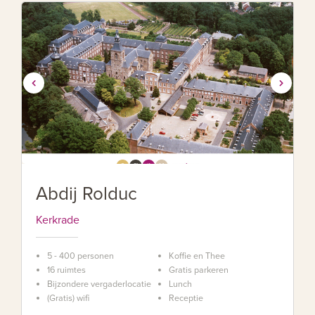
Abdij Rolduc
Kerkrade
5 - 400 personen
Koffie en Thee
16 ruimtes
Gratis parkeren
Bijzondere vergaderlocatie
Lunch
(Gratis) wifi
Receptie