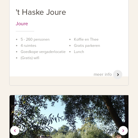
't Haske Joure
Joure
5 - 260 personen
Koffie en Thee
4 ruimtes
Gratis parkeren
Goedkope vergaderlocatie
Lunch
(Gratis) wifi
meer info