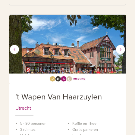
't Wapen Van Haarzuylen
Utrecht
5 - 80 personen
Koffie en Thee
3 ruimtes
Gratis parkeren