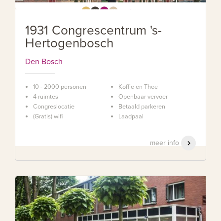
1931 Congrescentrum 's-
Hertogenbosch
Den Bosch
10 - 2000 personen
Koffie en Thee
4 ruimtes
Openbaar vervoer
Congreslocatie
Betaald parkeren
(Gratis) wifi
Laadpaal
meer info