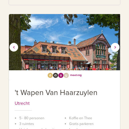
't Wapen Van Haarzuylen
Utrecht
5 - 80 personen
Koffie en Thee
3 ruimtes
Gratis parkeren