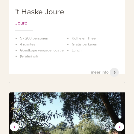
't Haske Joure
Joure
5 - 260 personen
Koffie en Thee
4 ruimtes
Gratis parkeren
Goedkope vergaderlocatie
Lunch
(Gratis) wifi
meer info