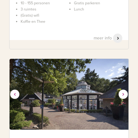
10 - 155 personen
Gratis parkeren
3 ruimtes
Lunch
(Gratis) wifi
Koffie en Thee
meer info