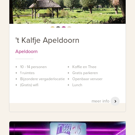
't Kalfje Apeldoorn
Apeldoorn
10 - 14 personen
Koffie en Thee
1 ruimtes
Gratis parkeren
Bijzondere vergaderlocatie
Openbaar vervoer
(Gratis) wifi
Lunch
meer info