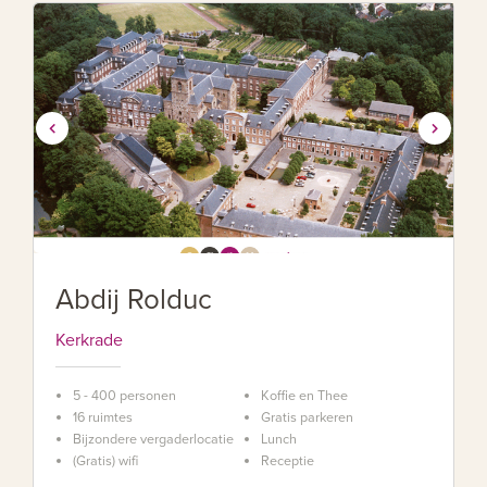
Abdij Rolduc
Kerkrade
5 - 400 personen
Koffie en Thee
16 ruimtes
Gratis parkeren
Bijzondere vergaderlocatie
Lunch
(Gratis) wifi
Receptie