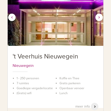
't Veerhuis Nieuwegein
Nieuwegein
1 - 250 personen
Koffie en Thee
7 ruimtes
Gratis parkeren
Goedkope vergaderlocatie
Openbaar vervoer
(Gratis) wifi
Lunch
meer info