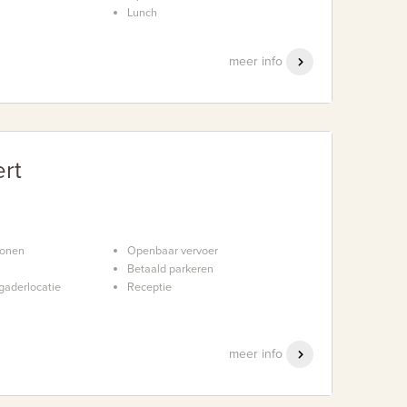
Lunch
meer info
rt
sonen
Openbaar vervoer
Betaald parkeren
gaderlocatie
Receptie
meer info