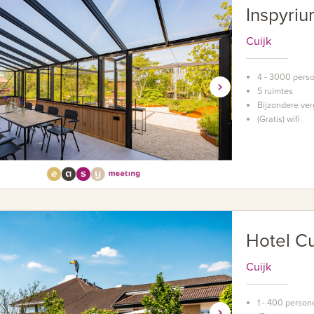
Inspyri
Cuijk
4 - 3000 pers
5 ruimtes
Bijzondere ver
(Gratis) wifi
Hotel Cu
Cuijk
1 - 400 person