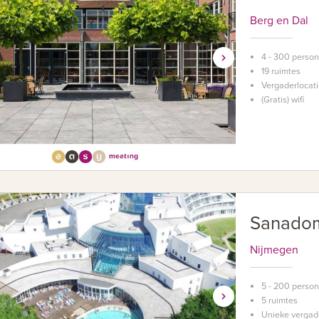
Berg en Dal
4 - 300 perso
19 ruimtes
Vergaderlocati
(Gratis) wifi
Sanadom
Nijmegen
5 - 200 perso
5 ruimtes
Unieke vergad