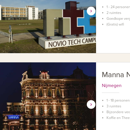
1 - 24 persone
2 ruimtes
Goedkope verg
(Gratis) wifi
Manna N
Nijmegen
1 - 18 personen
3 ruimtes
Bijzondere ver
Koffie en Thee