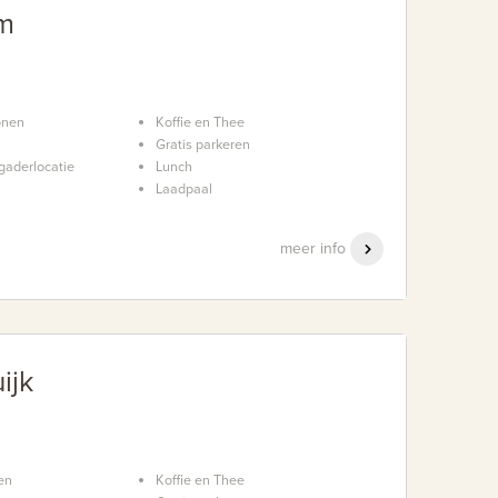
um
onen
Koffie en Thee
Gratis parkeren
gaderlocatie
Lunch
Laadpaal
meer info
ijk
en
Koffie en Thee