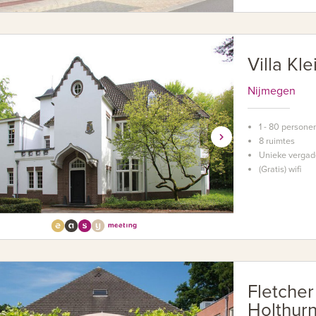
Villa Kl
Nijmegen
1 - 80 persone
8 ruimtes
Unieke vergad
(Gratis) wifi
Fletche
Holthur