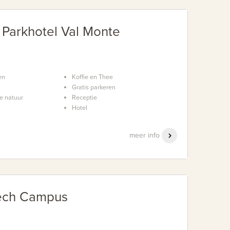
 Parkhotel Val Monte
en
Koffie en Thee
Gratis parkeren
e natuur
Receptie
Hotel
meer info
ech Campus