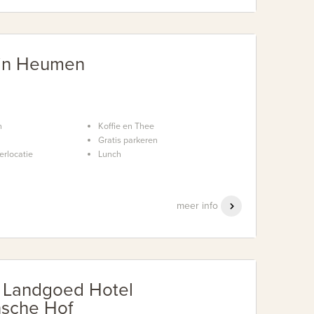
ein Heumen
n
Koffie en Thee
Gratis parkeren
erlocatie
Lunch
meer info
r Landgoed Hotel
nsche Hof