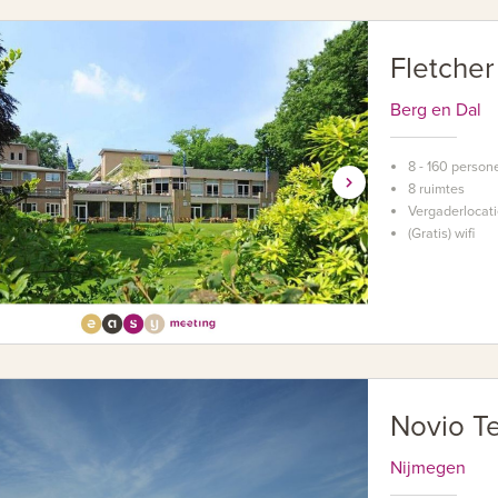
Fletcher
Berg en Dal
8 - 160 person
8 ruimtes
Vergaderlocati
(Gratis) wifi
Novio T
Nijmegen