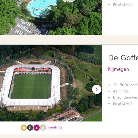
(Gratis) wifi
De Goffe
Nijmegen
10 - 5000 per
4 ruimtes
Bijzondere ver
(Gratis) wifi