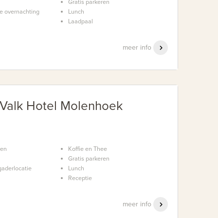
Gratis parkeren
e overnachting
Lunch
Laadpaal
meer info
 Valk Hotel Molenhoek
nen
Koffie en Thee
Gratis parkeren
aderlocatie
Lunch
Receptie
meer info