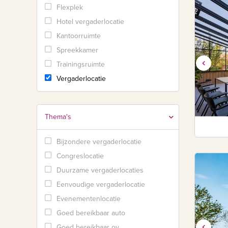
Flexplek
Hotel vergaderlocatie
Kantoorruimte
Spreekkamer
Trainingsruimte
Vergaderlocatie
Thema's
Bijzondere vergaderlocatie
Congreslocatie
Duurzame vergaderlocaties
Eenvoudige vergaderlocatie
Evenementenlocatie
Goed bereikbaar auto
Goed bereikbaar ov