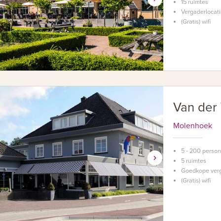
15 ruimtes
Vergaderlocati
(Gratis) wifi
Van der
Molenhoek
5 - 200 perso
5 ruimtes
Goedkope verg
(Gratis) wifi