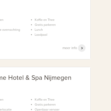
nen
Koffie en Thee
Gratis parkeren
e overnachting
Lunch
Laadpaal
meer info
e Hotel & Spa Nijmegen
nen
Koffie en Thee
Gratis parkeren
erlocatie
Openbaar vervoer