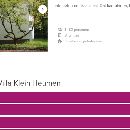
ontmoeten centraal staat. Dat kan binnen, 
je energie en rust vindt in het bos.
1 - 80 personen
Op de grens van Nijmegen, in een prachtige
8 ruimtes
bijzondere, eigentijdse locatie die ruimte b
Unieke vergaderlocatie
centraal staat. Dat kan binnen, in de spran
en rust vindt in het bos.
Het landgoed is ideaal voor bedrijven en p
een vergadering, presentatie, training, rece
Villa Klein Heumen
gelegenheid.