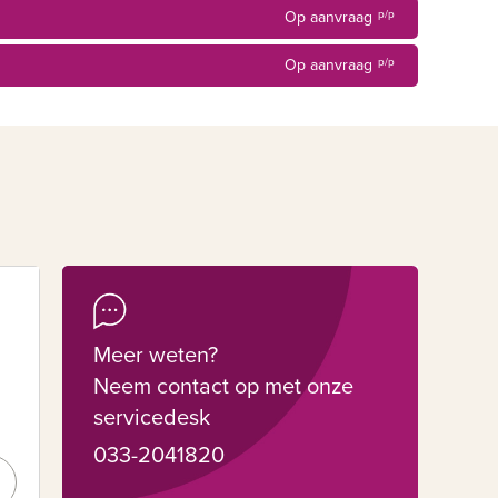
Op aanvraag
p/p
Op aanvraag
p/p
Meer weten?
Neem contact op met onze
servicedesk
033-2041820