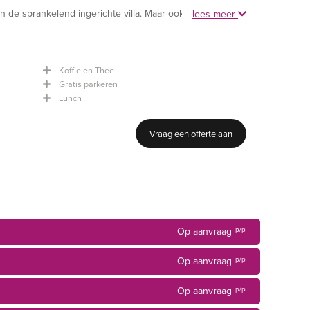
in de sprankelend ingerichte villa. Maar ook buiten, waar
lees meer
Koffie en Thee
, bosrijke omgeving, ligt Villa Klein Heumen. Het is een
Gratis parkeren
iedt aan alle mogelijke activiteiten waarbij ontmoeten
Lunch
kelend ingerichte villa. Maar ook buiten, waar je energie
Vraag een offerte aan
articulieren die een inspirerende locatie zoeken voor
ptie, bruiloft, koffietafel of een andere bijzondere
Op aanvraag
p/p
Op aanvraag
p/p
Op aanvraag
p/p