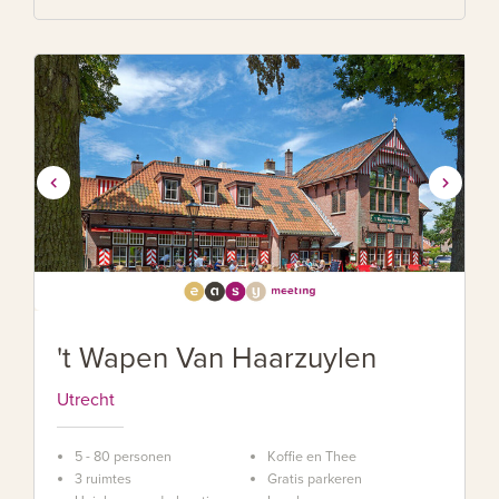
't Wapen Van Haarzuylen
Utrecht
5 - 80 personen
Koffie en Thee
3 ruimtes
Gratis parkeren