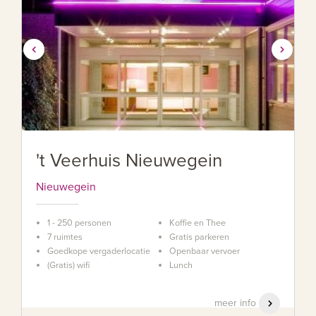
't Veerhuis Nieuwegein
Nieuwegein
1 - 250 personen
Koffie en Thee
7 ruimtes
Gratis parkeren
Goedkope vergaderlocatie
Openbaar vervoer
(Gratis) wifi
Lunch
meer info