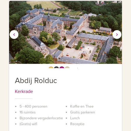
Abdij Rolduc
Kerkrade
5 - 400 personen
Koffie en Thee
16 ruimtes
Gratis parkeren
Bijzondere vergaderlocatie
Lunch
(Gratis) wifi
Receptie