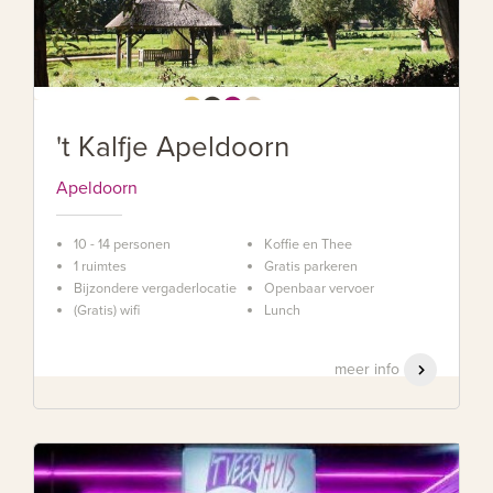
't Kalfje Apeldoorn
Apeldoorn
10 - 14 personen
Koffie en Thee
1 ruimtes
Gratis parkeren
Bijzondere vergaderlocatie
Openbaar vervoer
(Gratis) wifi
Lunch
meer info