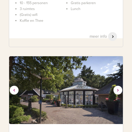
10 - 155 personen
Gratis parkeren
3 ruimtes
Lunch
(Gratis) wifi
Koffie en Thee
meer info