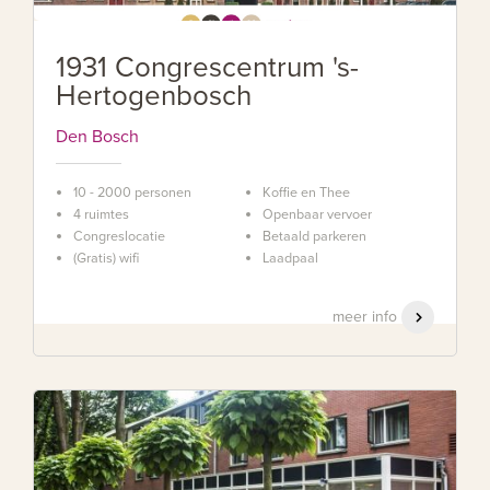
1931 Congrescentrum 's-
Hertogenbosch
Den Bosch
10 - 2000 personen
Koffie en Thee
4 ruimtes
Openbaar vervoer
Congreslocatie
Betaald parkeren
(Gratis) wifi
Laadpaal
meer info