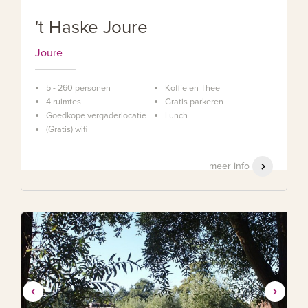
't Haske Joure
Joure
5 - 260 personen
Koffie en Thee
4 ruimtes
Gratis parkeren
Goedkope vergaderlocatie
Lunch
(Gratis) wifi
meer info