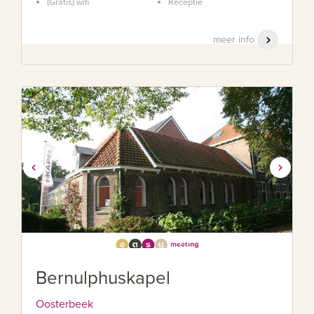
(Gratis) wifi
Receptie
meer info
Bernulphuskapel
Oosterbeek