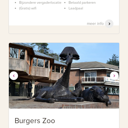
Bijzondere vergaderlocatie
Betaald parkeren
(Gratis) wifi
Laadpaal
meer info
Burgers Zoo