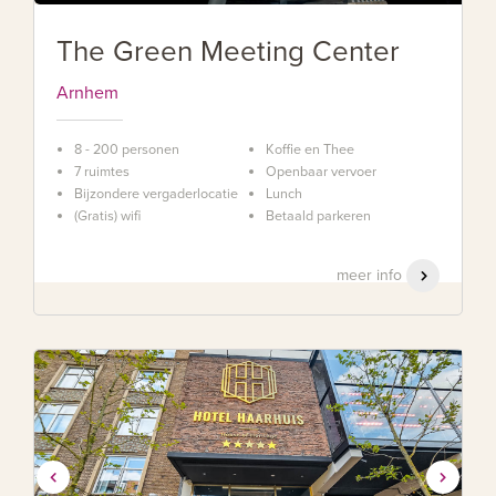
The Green Meeting Center
Arnhem
8 - 200 personen
Koffie en Thee
7 ruimtes
Openbaar vervoer
Bijzondere vergaderlocatie
Lunch
(Gratis) wifi
Betaald parkeren
meer info