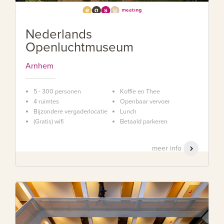
Nederlands
Openluchtmuseum
Arnhem
5 - 300 personen
Koffie en Thee
4 ruimtes
Openbaar vervoer
Bijzondere vergaderlocatie
Lunch
(Gratis) wifi
Betaald parkeren
meer info