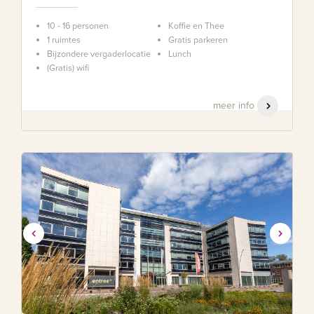
10 - 16 personen
Koffie en Thee
1 ruimtes
Gratis parkeren
Bijzondere vergaderlocatie
Lunch
(Gratis) wifi
meer info