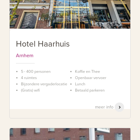
Hotel Haarhuis
Arnhem
5 - 400 personen
Koffie en Thee
4 ruimtes
Openbaar vervoer
Bijzondere vergaderlocatie
Lunch
(Gratis) wifi
Betaald parkeren
meer info