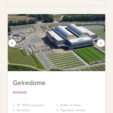
Gelredome
Arnhem
14 - 4000 personen
Koffie en Thee
9 ruimtes
Openbaar vervoer