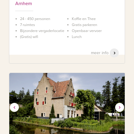
Arnhem
24 - 450 personen
Koffie en Thee
7 ruimtes
Gratis parkeren
Bijzondere vergaderlocatie
Openbaar vervoer
(Gratis) wifi
Lunch
meer info