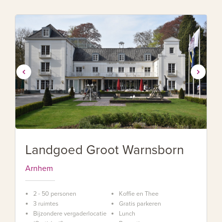
Landgoed Groot Warnsborn
Arnhem
2 - 50 personen
Koffie en Thee
3 ruimtes
Gratis parkeren
Bijzondere vergaderlocatie
Lunch