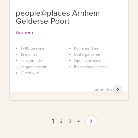
people@places Arnhem
Gelderse Poort
Arnhem
1 - 80 personen
Koffie en Thee
15 ruimtes
Gratis parkeren
Inspirerende
Openbaar vervoer
vergaderlocatie
Rolstoeltoegankeljk
(Gratis) wifi
meer info
1
2
3
4