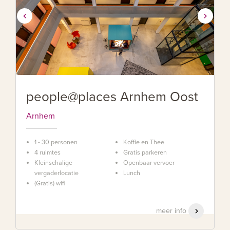
people@places Arnhem Oost
Arnhem
1 - 30 personen
Koffie en Thee
4 ruimtes
Gratis parkeren
Kleinschalige
Openbaar vervoer
vergaderlocatie
Lunch
(Gratis) wifi
meer info