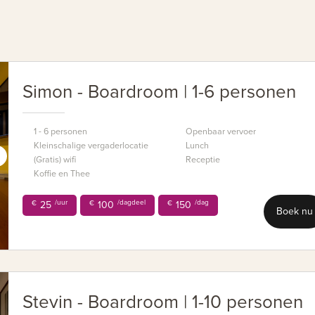
Simon - Boardroom | 1-6 personen
1 - 6 personen
Openbaar vervoer
Kleinschalige vergaderlocatie
Lunch
(Gratis) wifi
Receptie
Koffie en Thee
/uur
/dagdeel
/dag
€
25
€
100
€
150
Boek nu
Stevin - Boardroom | 1-10 personen