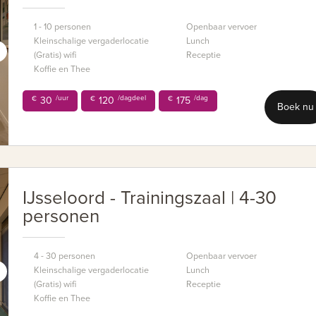
1 - 10 personen
Openbaar vervoer
Kleinschalige vergaderlocatie
Lunch
(Gratis) wifi
Receptie
Koffie en Thee
/uur
/dagdeel
/dag
€
30
€
120
€
175
Boek nu
IJsseloord - Trainingszaal | 4-30
personen
4 - 30 personen
Openbaar vervoer
Kleinschalige vergaderlocatie
Lunch
(Gratis) wifi
Receptie
Koffie en Thee