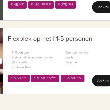
/uur
/dagdeel
/dag
€
45
€
180
€
275
Boek nu
Flexplek op het | 1-5 personen
1 - 5 personen
Openbaar vervoer
Kleinschalige vergaderlocatie
Lunch
(Gratis) wifi
Receptie
Koffie en Thee
/uur
/dagdeel
/dag
€
5.50
€
16.50
€
27.50
Boek nu