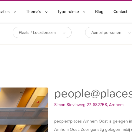
caties
Thema's
Type ruimte
Blog
Contact
Plaats / Locatienaam
Aantal personen
people@place
Simon Stevinweg 27, 6827BS, Arnhem
people@places Arnhem Oost is gelegen i
Arnhem Oost. Zeer gunstig gelegen nabij