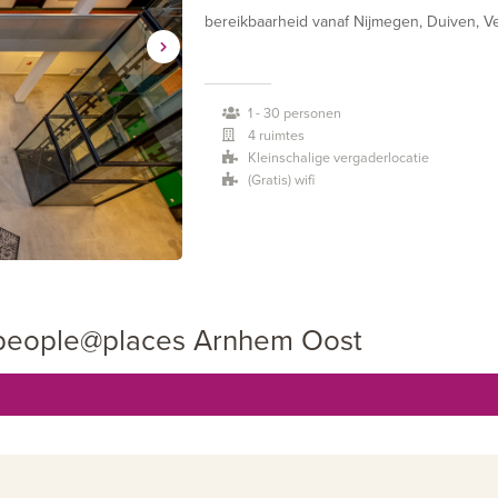
bereikbaarheid vanaf Nijmegen, Duiven, Ve
stadscentrum. De locatie beschikt over e
zijn binnen bereik van 10 minuten loopafst
1 - 30 personen
complete services zoals een receptie en 
4 ruimtes
aangenaam.
Kleinschalige vergaderlocatie
(Gratis) wifi
people@places is er voor de accountmanage
een flexplek, vergaderruimte of kantoorru
vergaderen in sfeervolle en eigentijdse ru
compleet ingerichte vergaderzalen en spr
 people@places Arnhem Oost