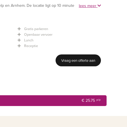
lp en Arnhem. De locatie ligt op 10 minuten van het
lees meer
en ruim parkeerterrein. Openbaar vervoerverbindingen
and vanaf het bedrijfspand. De moderne uitstraling en
Gratis parkeren
het Bakery Café maken een verblijf in SIMON zeer
Openbaar vervoer
Lunch
Receptie
r, zzp-er en (kleine) ondernemer die snel en flexibel
Vraag een offerte aan
imte nodig heeft. Bij people@places kom je werken en
imtes. Ontmoeten staat centraal in al onze locaties. De
eekkamers worden verhuurt per uur.
€ 25.75
p/p