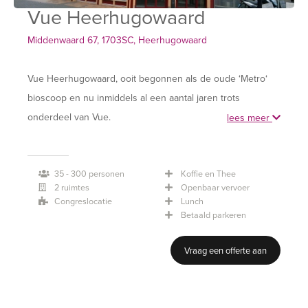
Vue Heerhugowaard
Middenwaard 67, 1703SC, Heerhugowaard
Vue Heerhugowaard, ooit begonnen als de oude ‘Metro‘
bioscoop en nu inmiddels al een aantal jaren trots
onderdeel van Vue.
lees meer
Met een ligging midden in het centrum van
Heerhugowaard, het grote overdekte winkelcentrum en
35 - 300 personen
Koffie en Thee
diverse leuke en goede restaurants op steenworp afstand,
2 ruimtes
Openbaar vervoer
is deze bioscoop onmisbaar geworden voor de
Congreslocatie
Lunch
Heerhugowaarder en omstreken.
Betaald parkeren
Vraag een offerte aan
Bent u op zoek naar een zaal op een unieke locatie? Onze
mooie foyers en zalen met innovatieve beeld &
geluidssystemen dragen bij tot een perfect evenement.