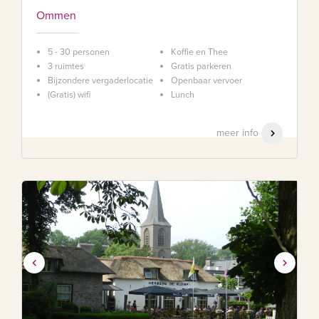
Ommen
5 - 30 personen
Koffie en Thee
3 ruimtes
Gratis parkeren
Bijzondere vergaderlocatie
Openbaar vervoer
(Gratis) wifi
Lunch
meer info