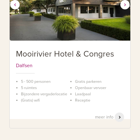
Mooirivier Hotel & Congres
Dalfsen
5 - 500 personen
Gratis parkeren
5 ruimtes
Openbaar vervoer
Bijzondere vergaderlocatie
Laadpaal
(Gratis) wifi
Receptie
meer info