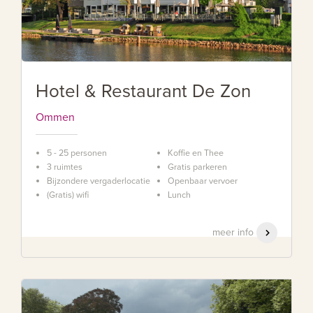
Hotel & Restaurant De Zon
Ommen
5 - 25 personen
Koffie en Thee
3 ruimtes
Gratis parkeren
Bijzondere vergaderlocatie
Openbaar vervoer
(Gratis) wifi
Lunch
meer info