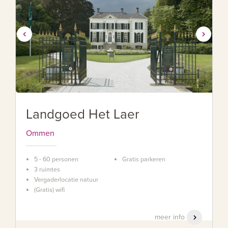
Landgoed Het Laer
Ommen
5 - 60 personen
Gratis parkeren
3 ruimtes
Vergaderlocatie natuur
(Gratis) wifi
meer info