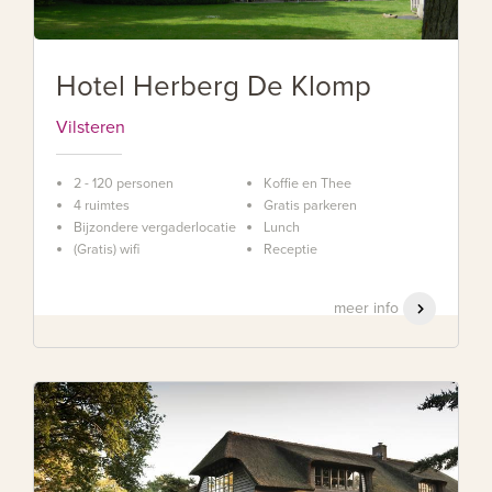
Hotel Herberg De Klomp
Vilsteren
2 - 120 personen
Koffie en Thee
4 ruimtes
Gratis parkeren
Bijzondere vergaderlocatie
Lunch
(Gratis) wifi
Receptie
meer info