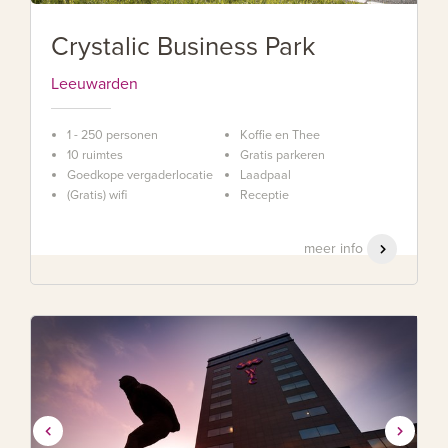
Crystalic Business Park
Leeuwarden
1 - 250 personen
Koffie en Thee
10 ruimtes
Gratis parkeren
Goedkope vergaderlocatie
Laadpaal
(Gratis) wifi
Receptie
meer info