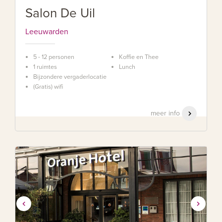
Salon De Uil
Leeuwarden
5 - 12 personen
Koffie en Thee
1 ruimtes
Lunch
Bijzondere vergaderlocatie
(Gratis) wifi
meer info