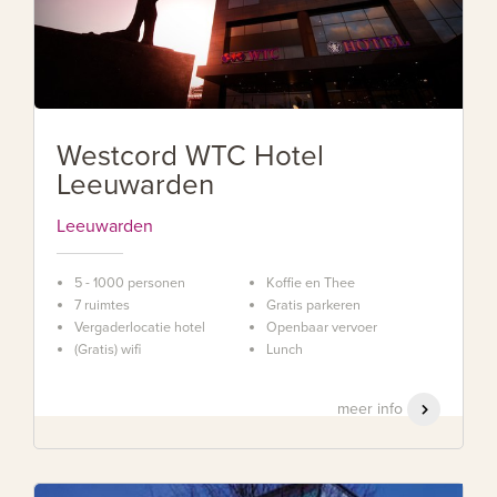
Westcord WTC Hotel
Leeuwarden
Leeuwarden
5 - 1000 personen
Koffie en Thee
7 ruimtes
Gratis parkeren
Vergaderlocatie hotel
Openbaar vervoer
(Gratis) wifi
Lunch
meer info