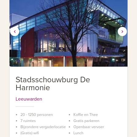
Stadsschouwburg De
Harmonie
Leeuwarden
20 - 1250 personen
Koffie en Thee
7 ruimtes
Gratis parkeren
Bijzondere vergaderlocatie
Openbaar vervoer
(Gratis) wifi
Lunch