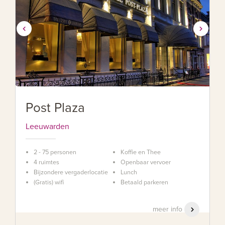
Post Plaza
Leeuwarden
2 - 75 personen
Koffie en Thee
4 ruimtes
Openbaar vervoer
Bijzondere vergaderlocatie
Lunch
(Gratis) wifi
Betaald parkeren
meer info