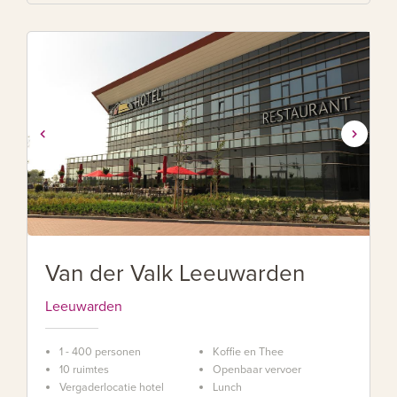
Van der Valk Leeuwarden
Leeuwarden
1 - 400 personen
Koffie en Thee
10 ruimtes
Openbaar vervoer
Vergaderlocatie hotel
Lunch