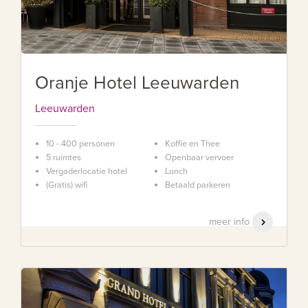
Oranje Hotel Leeuwarden
Leeuwarden
10 - 400 personen
Koffie en Thee
5 ruimtes
Openbaar vervoer
Vergaderlocatie hotel
Lunch
(Gratis) wifi
Betaald parkeren
meer info