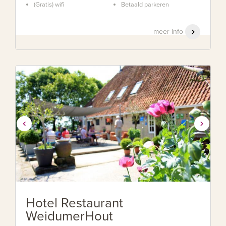
(Gratis) wifi
Betaald parkeren
meer info
Hotel Restaurant
WeidumerHout