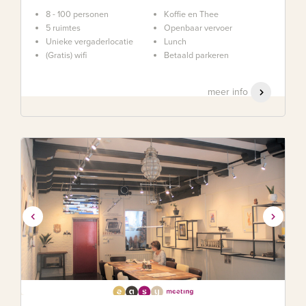
8 - 100 personen
Koffie en Thee
5 ruimtes
Openbaar vervoer
Unieke vergaderlocatie
Lunch
(Gratis) wifi
Betaald parkeren
meer info