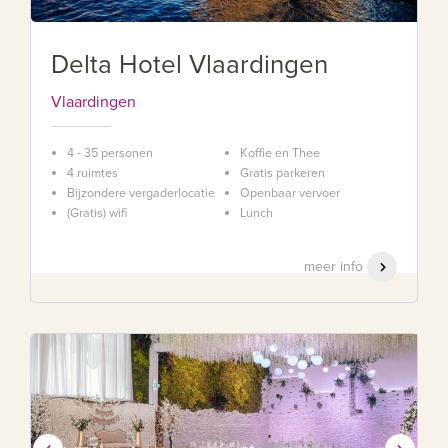
Delta Hotel Vlaardingen
Vlaardingen
4 - 35 personen
Koffie en Thee
4 ruimtes
Gratis parkeren
Bijzondere vergaderlocatie
Openbaar vervoer
(Gratis) wifi
Lunch
meer info