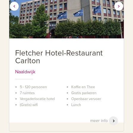
Fletcher Hotel-Restaurant
Carlton
Naaldwijk
5 - 120 personen
Koffie en Thee
7 ruimtes
Gratis parkeren
Vergaderlocatie hotel
Openbaar vervoer
(Gratis) wifi
Lunch
meer info