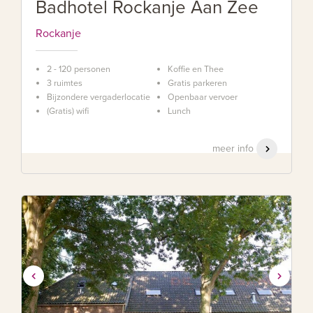
Badhotel Rockanje Aan Zee
Rockanje
2 - 120 personen
Koffie en Thee
3 ruimtes
Gratis parkeren
Bijzondere vergaderlocatie
Openbaar vervoer
(Gratis) wifi
Lunch
meer info