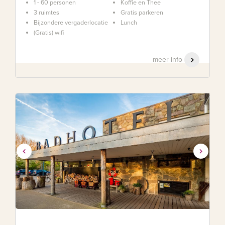
1 - 60 personen
Koffie en Thee
3 ruimtes
Gratis parkeren
Bijzondere vergaderlocatie
Lunch
(Gratis) wifi
meer info