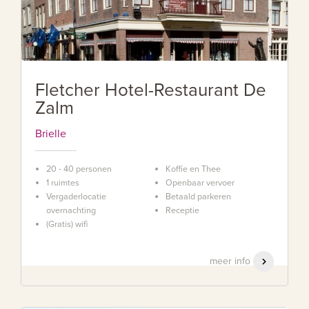
Fletcher Hotel-Restaurant De
Zalm
Brielle
20 - 40 personen
Koffie en Thee
1 ruimtes
Openbaar vervoer
Vergaderlocatie
Betaald parkeren
overnachting
Receptie
(Gratis) wifi
meer info