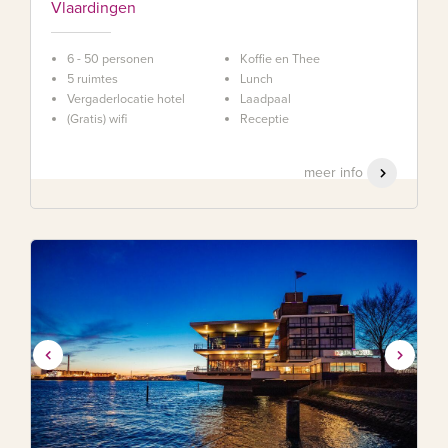
Vlaardingen
6 - 50 personen
Koffie en Thee
5 ruimtes
Lunch
Vergaderlocatie hotel
Laadpaal
(Gratis) wifi
Receptie
meer info