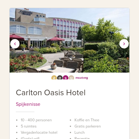
Carlton Oasis Hotel
Spijkenisse
10 - 400 personen
Koffie en Thee
5 ruimtes
Gratis parkeren
Vergaderlocatie hotel
Lunch
(Gratis) wifi
Receptie