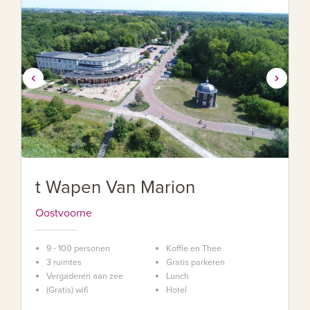
t Wapen Van Marion
Oostvoorne
9 - 100 personen
Koffie en Thee
3 ruimtes
Gratis parkeren
Vergaderen aan zee
Lunch
(Gratis) wifi
Hotel