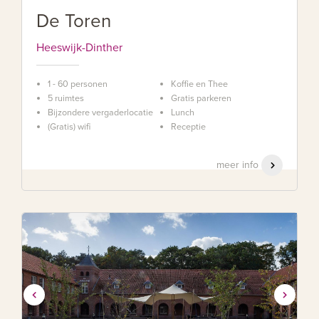
De Toren
Heeswijk-Dinther
1 - 60 personen
Koffie en Thee
5 ruimtes
Gratis parkeren
Bijzondere vergaderlocatie
Lunch
(Gratis) wifi
Receptie
meer info