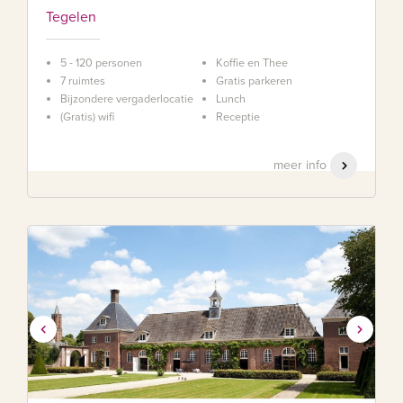
Tegelen
5 - 120 personen
Koffie en Thee
7 ruimtes
Gratis parkeren
Bijzondere vergaderlocatie
Lunch
(Gratis) wifi
Receptie
meer info