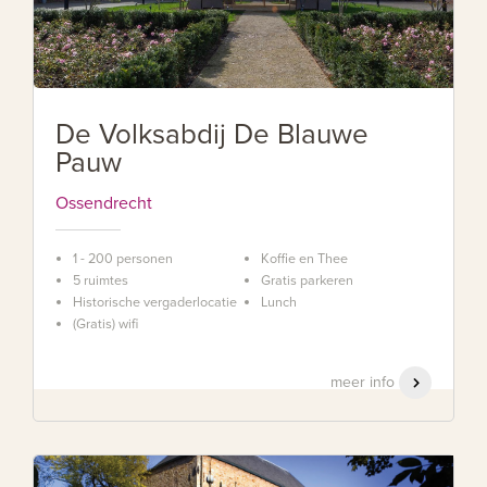
De Volksabdij De Blauwe
Pauw
Ossendrecht
1 - 200 personen
Koffie en Thee
5 ruimtes
Gratis parkeren
Historische vergaderlocatie
Lunch
(Gratis) wifi
meer info