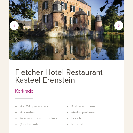
Fletcher Hotel-Restaurant
Kasteel Erenstein
Kerkrade
8 - 250 personen
Koffie en Thee
8 ruimtes
Gratis parkeren
Vergaderlocatie natuur
Lunch
(Gratis) wifi
Receptie