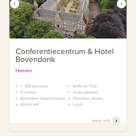
Conferentiecentrum & Hotel
Bovendonk
Hoeven
1 - 250 personen
Koffie en Thee
11 ruimtes
Gratis parkeren
Bijzondere vergaderlocatie
Openbaar vervoer
(Gratis) wifi
Lunch
meer info