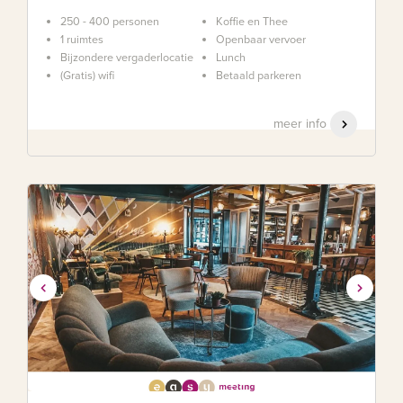
250 - 400 personen
Koffie en Thee
1 ruimtes
Openbaar vervoer
Bijzondere vergaderlocatie
Lunch
(Gratis) wifi
Betaald parkeren
meer info