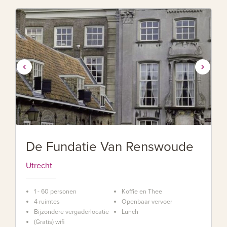
De Fundatie Van Renswoude
Utrecht
1 - 60 personen
Koffie en Thee
4 ruimtes
Openbaar vervoer
Bijzondere vergaderlocatie
Lunch
(Gratis) wifi