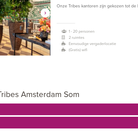
Onze Tribes kantoren zijn gekozen tot de
vergaderzaal of eventueel een virtueel kant
werkplekken zijn geïnspireerd door één v
1 - 20 personen
artefacten zorgen voor een constante bron
2 ruimtes
Eenvoudige vergaderlocatie
(Gratis) wifi
 Tribes Amsterdam Som