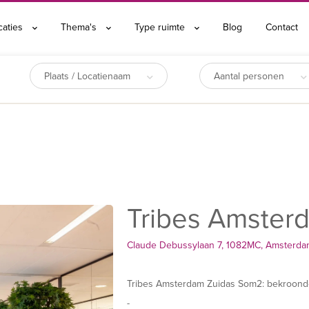
caties
Thema's
Type ruimte
Blog
Contact
Plaats / Locatienaam
Aantal personen
Tribes Amster
Claude Debussylaan 7, 1082MC, Amsterd
Tribes Amsterdam Zuidas Som2: bekroonde
-