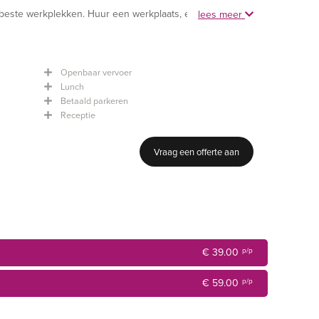
 beste werkplekken. Huur een werkplaats, een kantoor,
lees meer
oor bij Tribes, het kan allemaal! Deze high-class
an de 34 inheemse stam, wiens fascinerende tradities en
Openbaar vervoer
 van inspiratie tijdens uw bezoek.
Lunch
Betaald parkeren
Receptie
Vraag een offerte aan
€ 39.00
p/p
€ 59.00
p/p