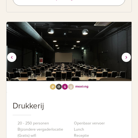
Drukkerij
20 - 250 personen
Openbaar vervoer
Bijzondere vergaderlocatie
Lunch
(Gratis) wifi
Receptie