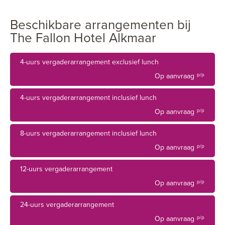
bezienswaardigheden als de Alkmaarse Kaasmarkt en een
uitstekende verbinding met zowel het openbaar vervoer
Beschikbare arrangementen bij
als het wegennet maken een zakelijk verblijf of een heerlijk
The Fallon Hotel Alkmaar
weekendje weg in eigen land meer dan comfortabel.
Uiteraard voorzien we je graag van leuke tips wat betreft
4-uurs vergaderarrangement exclusief lunch
het invullen van jouw verblijf.
Op aanvraag
p/p
4-uurs vergaderarrangement inclusief lunch
Op aanvraag
p/p
8-uurs vergaderarrangement inclusief lunch
Op aanvraag
p/p
12-uurs vergaderarrangement
Op aanvraag
p/p
24-uurs vergaderarrangement
Op aanvraag
p/p