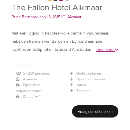
The Fallon Hotel Alkmaar
Prins Bernhardlaan 16, 1815JG, Alkmaar
Met een ligging in het sfeervolle centrum van Alkmaar,
nabij de stranden van Bergen en Egmond aan Zee,
luchthaven Schiphol en bruisend Amsterdam is The Fallon
lees meer
Alkmaar een perfecte keuze voor een luxe verblijf in een
modern boetiek hotel. Het boutique hotel is gevestigd in
5 - 250 personen
Gratis parkeren
het voormalige gevangenisgebouw Schutterswei.
4 ruimtes
Openbaar vervoer
Bijzondere
Lunch
Met faciliteiten als een uitstekende fitnessruimte,
vergaderlocatie
Receptie
(Gratis) wifi
Chromecast, een flatscreen televisie en een
Nespressomachine op de kamer, een heerlijke
Vraag een offerte aan
inloopdouche en voldoende parkeergelegenheid
garandeert The Fallon een ontspannen verblijf. Leuke