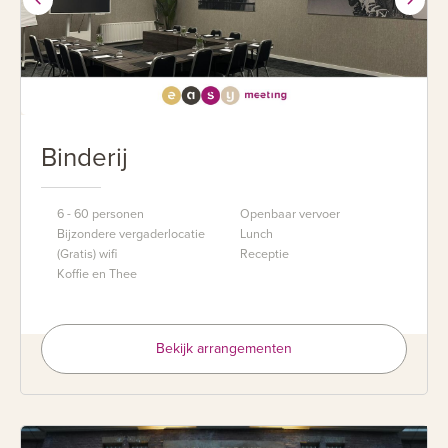
Binderij
6 - 60 personen
Openbaar vervoer
Bijzondere vergaderlocatie
Lunch
(Gratis) wifi
Receptie
Koffie en Thee
Bekijk arrangementen