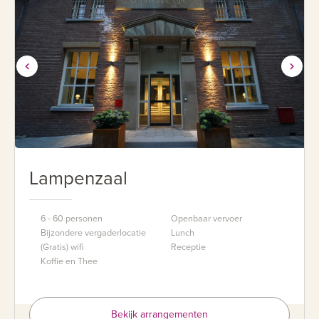
Lampenzaal
6 - 60 personen
Openbaar vervoer
Bijzondere vergaderlocatie
Lunch
(Gratis) wifi
Receptie
Koffie en Thee
Bekijk arrangementen