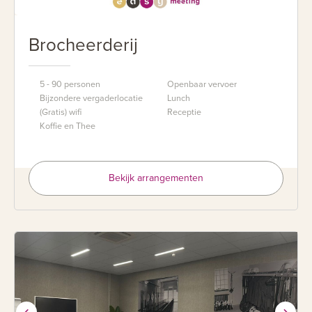
Brocheerderij
5 - 90 personen
Openbaar vervoer
Bijzondere vergaderlocatie
Lunch
(Gratis) wifi
Receptie
Koffie en Thee
Bekijk arrangementen