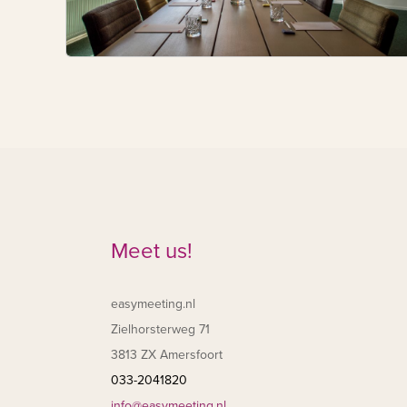
Meet us!
easymeeting.nl
Zielhorsterweg 71
3813 ZX Amersfoort
033-2041820
info@easymeeting.nl