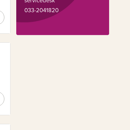
servicedesk
033-2041820