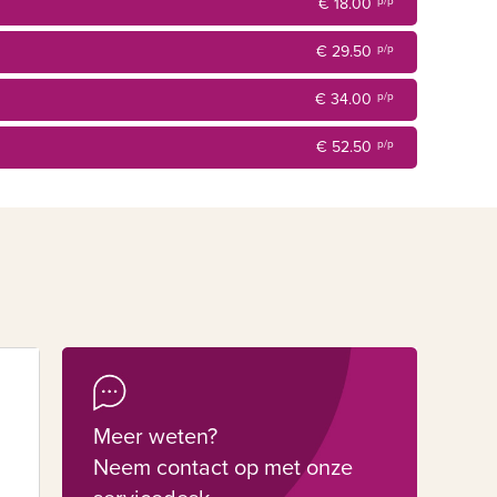
€ 18.00
p/p
€ 29.50
p/p
€ 34.00
p/p
€ 52.50
p/p
Meer weten?
Neem contact op met onze