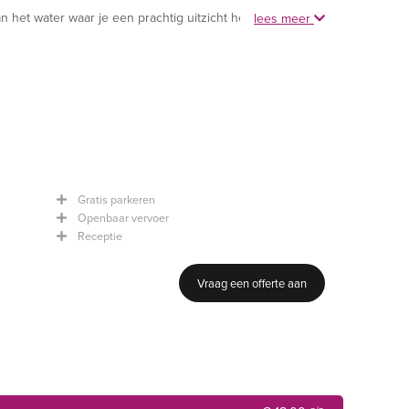
aan het water waar je een prachtig uitzicht hebt op de
lees meer
Gratis parkeren
Openbaar vervoer
Receptie
Vraag een offerte aan