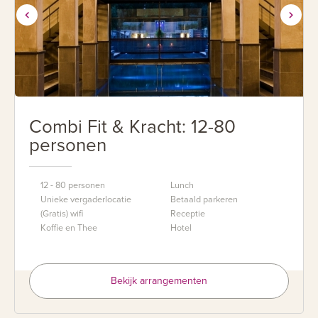
Combi Fit & Kracht: 12-80
personen
12 - 80 personen
Lunch
Unieke vergaderlocatie
Betaald parkeren
(Gratis) wifi
Receptie
Koffie en Thee
Hotel
Bekijk arrangementen