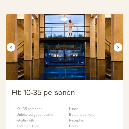
Fit: 10-35 personen
10 - 35 personen
Lunch
Unieke vergaderlocatie
Betaald parkeren
(Gratis) wifi
Receptie
Koffie en Thee
Hotel