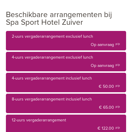
spa van 13.000 m2 bieden alle wensbare voorzieningen
voor een aangenaam verblijf.
Beschikbare arrangementen bij
Spa Sport Hotel Zuiver
Onze unieke locatie bij het Amsterdamse Bos en de
gunstige afstand van de Zuidas, RAI en Amsterdam
2-uurs vergaderarrangement exclusief lunch
Centrum completeren Zuiver tot dé perfecte business
Op aanvraag
p/p
locatie.
4-uurs vergaderarrangement exclusief lunch
Op aanvraag
p/p
4-uurs vergaderarrangement inclusief lunch
€ 50.00
p/p
8-uurs vergaderarrangement inclusief lunch
€ 65.00
p/p
12-uurs vergaderarrangement
€ 122.00
p/p