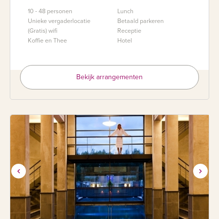
10 - 48 personen
Lunch
Unieke vergaderlocatie
Betaald parkeren
(Gratis) wifi
Receptie
Koffie en Thee
Hotel
Bekijk arrangementen