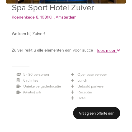
Spa Sport Hotel Zuiver
Koenenkade 8, 1081KH, Amsterdam
Welkom bij Zuiver!
Zuiver reikt u alle elementen aan voor succesvolle
lees meer
zakelijke ontvangsten. Van compleet ingerichte
vergaderzalen voor uiterst kwalitatieve en op maat
5 - 80 personen
Openbaar vervoer
gemaakte bijeenkomsten en evenementen tot culinaire
6 ruimtes
Lunch
verrassingen en de mogelijkheid tot overnachten. Van A tot
Unieke vergaderlocatie
Betaald parkeren
Z staat onze vakkundige service ter beschikking om uw
(Gratis) wifi
Receptie
Hotel
wensen een extra dimensie te geven.
Vraag een offerte aan
Het moderne hotel met 31 comfortabele kamers, de royale
fitnessruimte met professionele begeleiding en de luxe