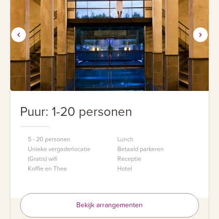
Puur: 1-20 personen
5 - 20 personen
Lunch
Unieke vergaderlocatie
Betaald parkeren
(Gratis) wifi
Receptie
Koffie en Thee
Hotel
Bekijk arrangementen