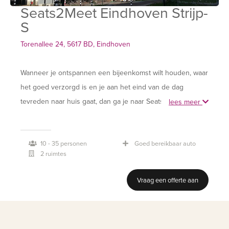
Seats2Meet Eindhoven Strijp-
S
Torenallee 24, 5617 BD, Eindhoven
Wanneer je ontspannen een bijeenkomst wilt houden, waar
het goed verzorgd is en je aan het eind van de dag
tevreden naar huis gaat, dan ga je naar Seats2meet StrijpS.
lees meer
Gewoon, omdat we meedenken, alles verzorgen en de
sfeer gezellig is. Je bent in een industriële omgeving
10 - 35 personen
Goed bereikbaar auto
waarbij de dynamiek voelbaar is en jij een deel van
2 ruimtes
uitmaakt. Van ondernemer tot multinational; iedereen komt
bij ons voor het sociale aspect van zakendoen.
Vraag een offerte aan