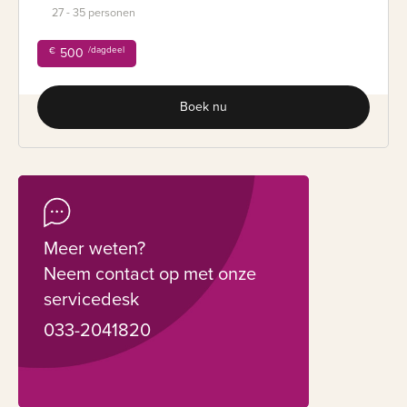
27 - 35 personen
/dagdeel
€
500
Boek nu
Meer weten?
Neem contact op met onze
servicedesk
033-2041820