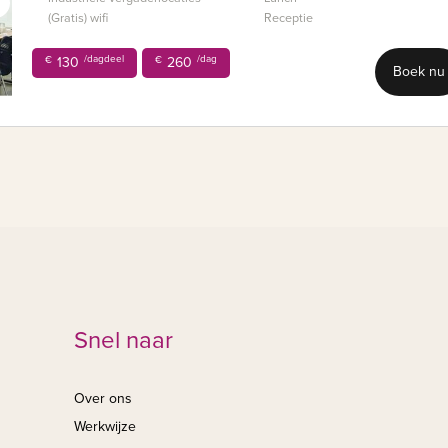
(Gratis) wifi
Receptie
/dagdeel
/dag
€
130
€
260
Boek nu
Snel naar
Over ons
Werkwijze