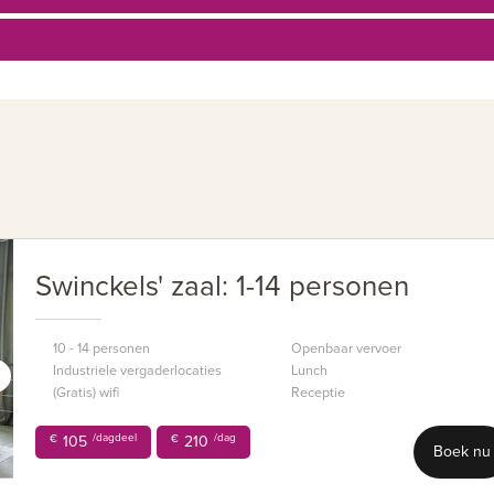
Swinckels' zaal: 1-14 personen
10 - 14 personen
Openbaar vervoer
Industriele vergaderlocaties
Lunch
(Gratis) wifi
Receptie
/dagdeel
/dag
€
105
€
210
Boek nu