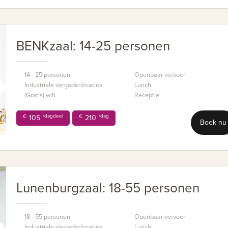
BENKzaal: 14-25 personen
14 - 25 personen
Openbaar vervoer
Industriele vergaderlocaties
Lunch
(Gratis) wifi
Receptie
/dagdeel
/dag
€
105
€
210
Boek nu
Lunenburgzaal: 18-55 personen
18 - 55 personen
Openbaar vervoer
Industriele vergaderlocaties
Lunch