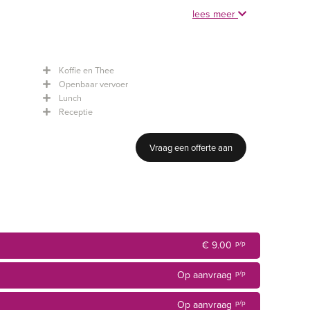
lees meer
n Centraal Station
Koffie en Thee
ersum
Openbaar vervoer
overdaad
Lunch
e tot uitgebreide maaltijd
Receptie
ing: kostenbesparend
Vraag een offerte aan
oor u klaar
€ 9.00
p/p
Op aanvraag
p/p
n van GRATIS WIFI
Op aanvraag
p/p