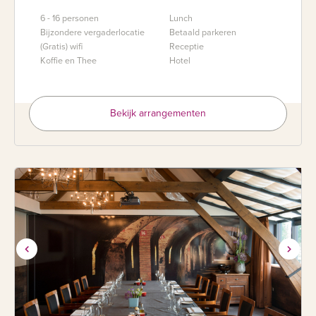
6 - 16 personen
Lunch
Bijzondere vergaderlocatie
Betaald parkeren
(Gratis) wifi
Receptie
Koffie en Thee
Hotel
Bekijk arrangementen