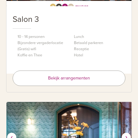
Salon 3
10 - 14 personen
Lunch
Bijzondere vergaderlocatie
Betaald parkeren
(Gratis) wifi
Receptie
Koffie en Thee
Hotel
Bekijk arrangementen