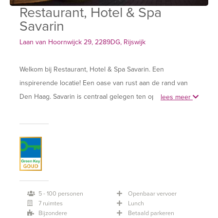
Restaurant, Hotel & Spa
Savarin
Laan van Hoornwijck 29, 2289DG, Rijswijk
Welkom bij Restaurant, Hotel & Spa Savarin. Een
inspirerende locatie! Een oase van rust aan de rand van
Den Haag. Savarin is centraal gelegen ten opzichte van
lees meer
Den Haag, Scheveningen en Rotterdam. Direct aan de
afslag van de A4 (afslag 9) en A13 (afslag 7), de ideale
vergaderlocatie in de Randstad.
Van een kleinschalige vergadering tot een sprankelend
evenement of speciale bijeenkomst, bij Restaurant, Hotel &
Spa Savarin bent u de regisseur van uw eigen beleving.
5 - 100 personen
Openbaar vervoer
7 ruimtes
Lunch
Bijzondere
Betaald parkeren