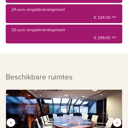
heerlijke ontspannen culinaire avond.
24-uurs vergaderarrangement
De accommodaties variëren van een comfortabele kamer,
€ 224.00
p/p
een gezinsverblijf tot een prachtig apparte-¬ment met privé
32-uurs vergaderarrangement
sauna en eigen keuken.
€ 299.00
p/p
CitySpa Spavarin & Fitness To Move Your Body
Voor de algehele ontspanning is een bezoek aan onze
prachtige cityspa Spavarin een absolute must. Door de
kleinschalige opzet en het exclusieve karakter kom je
Beschikbare ruimtes
volledig tot rust. Cityspa Spavarin biedt tal van
relaxmogelijk-¬heden, van uitgebreide schoonheidsbehan-
delingen, diverse massages en de hamam scrub steen.
Daarnaast kun je gebruikmaken van het zwembad en de
sauna‘s. De sportievelingen onder ons kunnen heerlijk
sporten in de fitness voorzien van modern sport