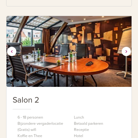
Salon 2
6 - 18 personen
Lunch
Bijzondere vergaderlocatie
Betaald parkeren
(Gratis) wifi
Receptie
Koffie en Thee
Hotel