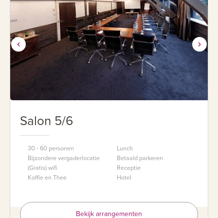
Salon 5/6
30 - 60 personen
Lunch
Bijzondere vergaderlocatie
Betaald parkeren
(Gratis) wifi
Receptie
Koffie en Thee
Hotel
Bekijk arrangementen