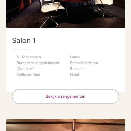
equipment.
Salon 1
5 - 12 personen
Lunch
Bijzondere vergaderlocatie
Betaald parkeren
(Gratis) wifi
Receptie
Koffie en Thee
Hotel
Bekijk arrangementen