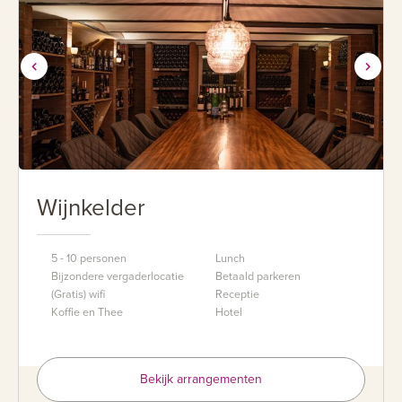
Wijnkelder
5 - 10 personen
Lunch
Bijzondere vergaderlocatie
Betaald parkeren
(Gratis) wifi
Receptie
Koffie en Thee
Hotel
Bekijk arrangementen