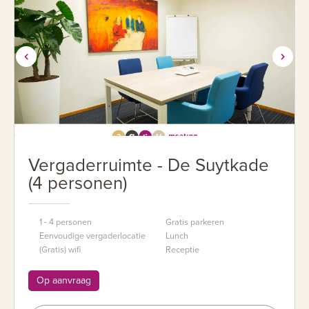
Vergaderruimte - De Suytkade
(4 personen)
1 - 4 personen
Gratis parkeren
Eenvoudige vergaderlocatie
Lunch
(Gratis) wifi
Receptie
Op aanvraag