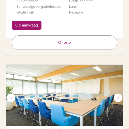
1 - 8 personen
Gratis parkeren
Eenvoudige vergaderlocatie
Lunch
(Gratis) wifi
Receptie
Op aanvraag
Offerte