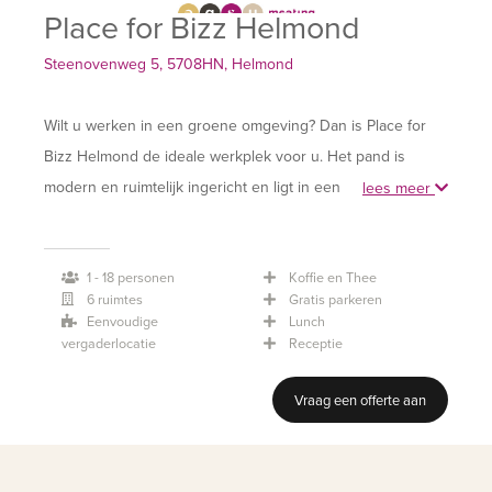
Place for Bizz Helmond
Steenovenweg 5, 5708HN, Helmond
Wilt u werken in een groene omgeving? Dan is Place for
Bizz Helmond de ideale werkplek voor u. Het pand is
modern en ruimtelijk ingericht en ligt in een prachtige
lees meer
omgeving vol natuur. Ideaal voor een verfrissende
wandeling tijdens uw pauze. Op deze mooie locatie kunt u
1 - 18 personen
Koffie en Thee
terecht voor een flexwerkplek, vergaderzaal of
6 ruimtes
Gratis parkeren
workshopruimte. Alle ruimtes zijn tot in de puntjes
Eenvoudige
Lunch
verzorgd en van alle moderne gemakken voorzien.
vergaderlocatie
Receptie
Bovendien is Place for Bizz Helmond goed bereikbaar en
Vraag een offerte aan
is er rondom het gebouw volop gratis parkeergelegenheid.
Ook belangrijk natuurlijk: de koffie en thee is gratis!