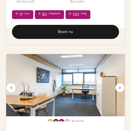
(Gratis) wifi
Receptie
/uur
/dagdeel
/dag
€
17
€
60
€
120
Boek nu