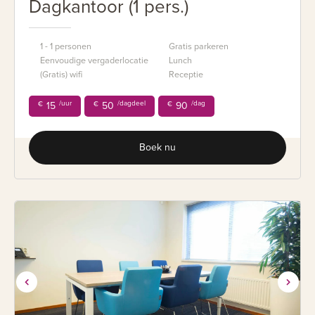
Dagkantoor (1 pers.)
1 - 1 personen
Gratis parkeren
Eenvoudige vergaderlocatie
Lunch
(Gratis) wifi
Receptie
/uur
/dagdeel
/dag
€
15
€
50
€
90
Boek nu