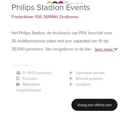
Philips Stadion Events
Frederiklaan 10A, 5616NH, Eindhoven
Het Philips Stadion, de thuisbasis van PSV, beschikt over
35 multifunctionele zalen met een capaciteit van 10 tot
35.000 personen. Van vergaderen in de kleedkamer van
lees meer
PSV, abseilen vanaf het dak, tot presentaties vanaf het veld
met behulp van 4 levensgrote schermen.
4 - 1000 personen
Openbaar vervoer
Philips Stadion Events ontzorgt en denkt mee en begeleidt
6 ruimtes
Betaald parkeren
uw evenement van A tot Z.
Bijzondere
Laadpaal
vergaderlocatie
Op zoek naar een locatie voor zakelijke evenementen? Het
Vraag een offerte aan
Philips Stadion is de plek bij uitstek die topvoetbal en de
regio Zuid-Nederland met elkaar verbindt. Een plek waar
innovatie, vitaliteit, gastvrijheid en culinaire hoogstandjes in