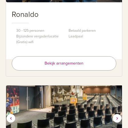
Ronaldo
30 - 125 personen
Betaald parkeren
Bijzondere vergaderlocatie
Laadpaal
(Gratis) wifi
Bekijk arrangementen