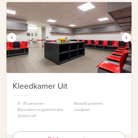
Kleedkamer Uit
4 - 30 personen
Betaald parkeren
Bijzondere vergaderlocatie
Laadpaal
(Gratis) wifi