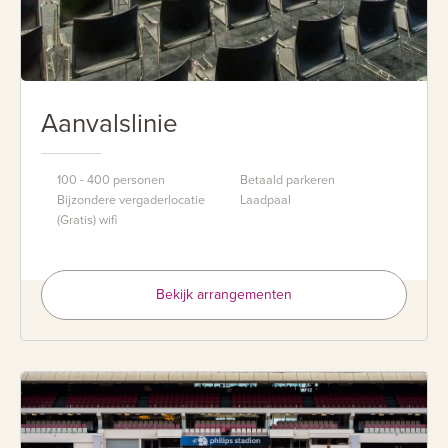
Aanvalslinie
100 - 400 personen
Betaald parkeren
Bijzondere vergaderlocatie
Laadpaal
(Gratis) wifi
Bekijk arrangementen