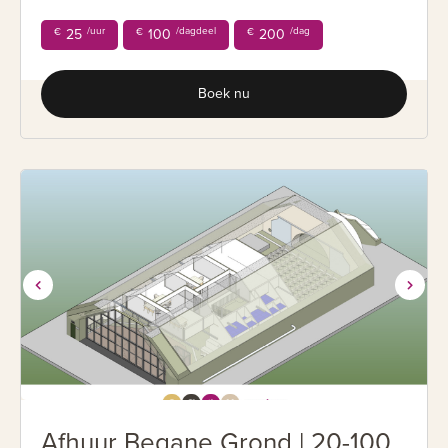
/uur
/dagdeel
/dag
€
25
€
100
€
200
Boek nu
Afhuur Begane Grond | 20-100