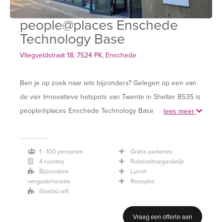
people@places Enschede
Technology Base
Vliegveldstraat 18, 7524 PK, Enschede
Ben je op zoek naar iets bijzonders? Gelegen op een van
de vier Innovatieve hotspots van Twente in Shelter B535 is
people@places Enschede Technology Base een unieke
lees meer
locatie voor meetings, events en om een dag ongestoord
te werken. Technology Base is gelegen op Vliegveld
1 - 100 personen
Gratis parkeren
Twente met een groen en ruig terrein en is bij uitstek de
4 ruimtes
Rolstoeltoegankeljk
proeftuin voor bedrijven die willen vernieuwen.
Bijzondere
Lunch
vergaderlocatie
Receptie
(Gratis) wifi
people@places Enschede Technology Base ligt in het
groen en is uitstekend bereikbaar per auto op het korte
Vraag een offerte aan
afstand van Enschede, Hengelo, Oldenzaal, Almelo en de