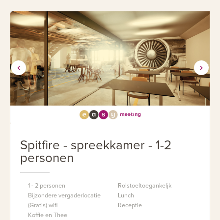
Spitfire - spreekkamer - 1-2
personen
1 - 2 personen
Rolstoeltoegankeljk
Bijzondere vergaderlocatie
Lunch
(Gratis) wifi
Receptie
Koffie en Thee