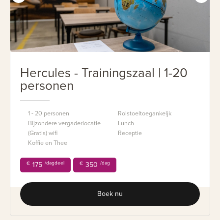
Hercules - Trainingszaal | 1-20
personen
1 - 20 personen
Rolstoeltoegankeljk
Bijzondere vergaderlocatie
Lunch
(Gratis) wifi
Receptie
Koffie en Thee
/dagdeel
/dag
€
175
€
350
Boek nu