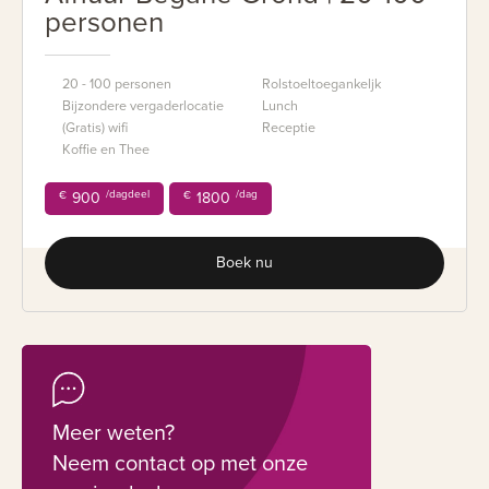
personen
20 - 100 personen
Rolstoeltoegankeljk
Bijzondere vergaderlocatie
Lunch
(Gratis) wifi
Receptie
Koffie en Thee
/dagdeel
/dag
€
900
€
1800
Boek nu
Meer weten?
Neem contact op met onze