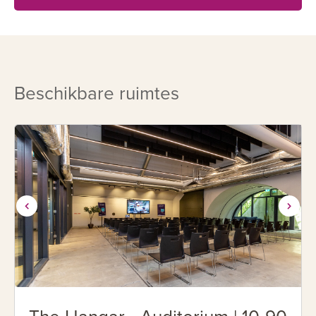
gebruikt om de F16’s te beschermen tegen
bombardementen. De oude shelterelementen vormen een
mooi contrast met de moderne inrichting en de groene
omgeving.
Beschikbare ruimtes
Shelter B535 biedt prachtige faciliteiten zoals een chique
boardroom met panoramisch uitzicht over het ruwe en
groene terrein, diverse spreekkamers, (flex)kantoren, een
opleidingslokaal voor trainingen en cursussen en een
fantastische event zaal voor evenementen tot 100
personen. Een teamdag organiseren of een uniek
bedrijfsuitje? Ook dat is mogelijk. De dag afsluiten met een
barbecue op het buitenterrein of juist een sfeervolle
netwerkborrel. De catering medewerkers staan graag voor
je klaar!