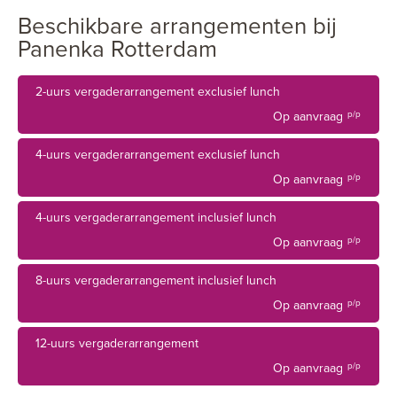
deze locatie. Bestaat je groep uit maximaal 10 personen,
Beschikbare arrangementen bij
kies dan voor de Skybox. Op de gehele locatie kun je met
Panenka Rotterdam
maximaal 150 personen terecht. Wil je de locatie exclusief
huren? Neem contact op voor de mogelijkheden en prijzen!
2-uurs vergaderarrangement exclusief lunch
Ook een leuk idee: voor grote groepen kunnen er speciale
Op aanvraag
p/p
\'walking dinners\' worden verzorgd.
4-uurs vergaderarrangement exclusief lunch
Op aanvraag
p/p
4-uurs vergaderarrangement inclusief lunch
Op aanvraag
p/p
8-uurs vergaderarrangement inclusief lunch
Op aanvraag
p/p
12-uurs vergaderarrangement
Op aanvraag
p/p