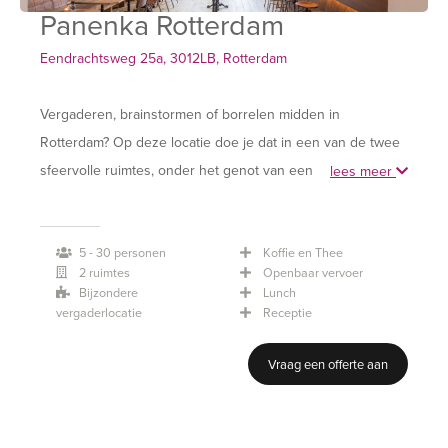
Panenka Rotterdam
Eendrachtsweg 25a, 3012LB, Rotterdam
Vergaderen, brainstormen of borrelen midden in
Rotterdam? Op deze locatie doe je dat in een van de twee
sfeervolle ruimtes, onder het genot van een lekker hapje
lees meer
en drankje mét een sportief randje. Neem plaats op één
van de chesterfields, het terras, de houten tribune of in de
5 - 30 personen
Koffie en Thee
skybox. Bestel één van de 25 bieren of ga voor een
2 ruimtes
Openbaar vervoer
whisky, vermouth, gin of cocktail en maak je borrelsessie
Bijzondere
Lunch
compleet met de goeie happen van de borrelkaart.
vergaderlocatie
Receptie
Vraag een offerte aan
Mogelijkheden
Ben je met een groep van 20 tot 30 personen? Ga dan
voor het Stadion. Dit is de grootste vergaderruimte op