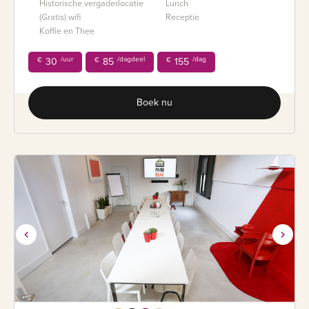
Historische vergaderlocatie
Lunch
(Gratis) wifi
Receptie
Koffie en Thee
/uur
/dagdeel
/dag
€
30
€
85
€
155
Boek nu