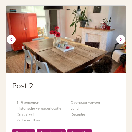
Post 2
1 - 6 personen
Openbaar vervoer
Historische vergaderlocatie
Lunch
(Gratis) wifi
Receptie
Koffie en Thee