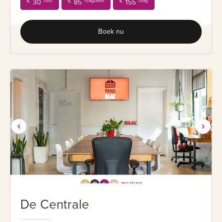
/uur
/dagdeel
/dag
€
30
€
85
€
155
Boek nu
De Centrale