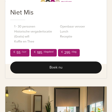
Niet Mis
1 - 30 personen
Openbaar vervoer
Historische vergaderlocatie
Lunch
(Gratis) wifi
Receptie
Koffie en Thee
/uur
/dagdeel
/dag
€
55
€
185
€
295
Boek nu