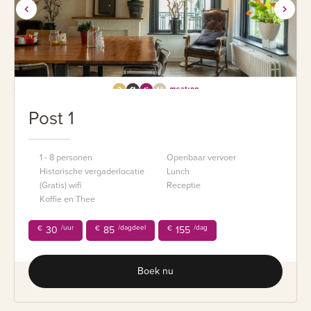
Post 1
1 - 8 personen
Openbaar vervoer
Historische vergaderlocatie
Lunch
(Gratis) wifi
Receptie
Koffie en Thee
/uur
/dagdeel
/dag
€
30
€
85
€
155
Boek nu