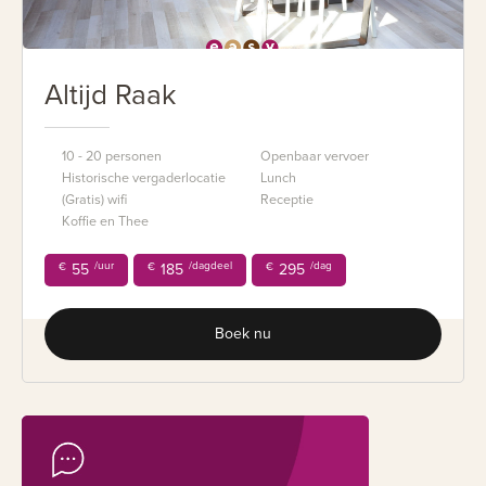
Altijd Raak
10 - 20 personen
Openbaar vervoer
Historische vergaderlocatie
Lunch
(Gratis) wifi
Receptie
Koffie en Thee
/uur
/dagdeel
/dag
€
55
€
185
€
295
Boek nu