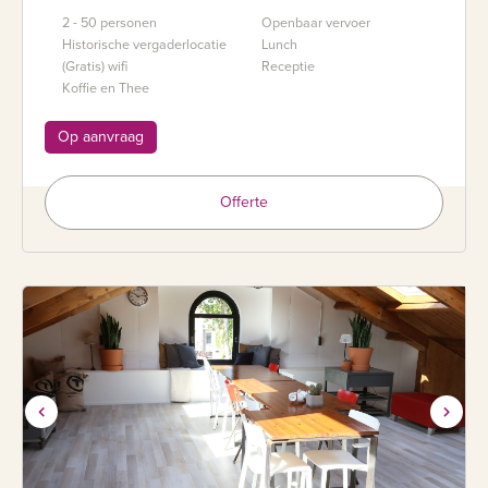
2 - 50 personen
Openbaar vervoer
Historische vergaderlocatie
Lunch
(Gratis) wifi
Receptie
Koffie en Thee
Op aanvraag
Offerte