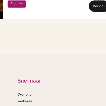
/uur
€
20
Boek nu
Snel naar
Over ons
Werkwijze