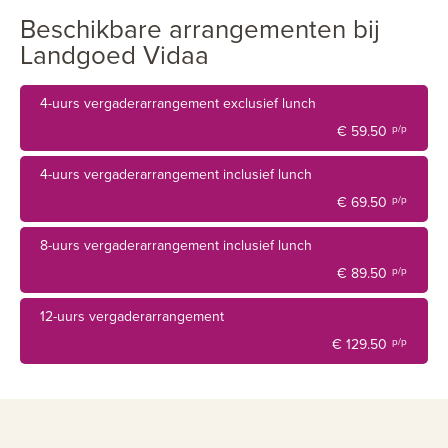
kunst en muziek voegt Vidaa emoties van beleving en
Beschikbare arrangementen bij
verwondering toe aan uw verblij
Landgoed Vidaa
Vidaa is ook een officiële trouwlocatie en biedt u de
mooiste ruimten te huur voor uw receptie of feest. Ook is
4-uurs vergaderarrangement exclusief lunch
Vidaa tevens zeer geschikt voor business meetings, maar
€ 59.50
p/p
ook voor bedrijfsfeesten, trainingen en teamuitjes.
4-uurs vergaderarrangement inclusief lunch
€ 69.50
p/p
8-uurs vergaderarrangement inclusief lunch
€ 89.50
p/p
12-uurs vergaderarrangement
€ 129.50
p/p