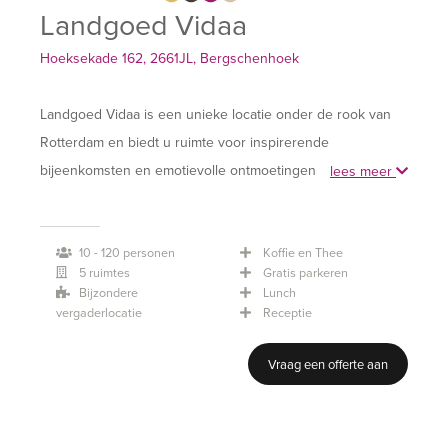
Landgoed Vidaa
Hoeksekade 162, 2661JL, Bergschenhoek
Landgoed Vidaa is een unieke locatie onder de rook van
Rotterdam en biedt u ruimte voor inspirerende
bijeenkomsten en emotievolle ontmoetingen. Vidaa heeft
lees meer
als doel om u en uw gasten een bijzonder gevoel tijdens
jullie verblijf op Vidaa te geven.
10 - 120 personen
Koffie en Thee
5 ruimtes
Gratis parkeren
Dit gevoel geven we door gebruik te maken van vijf
Bijzondere
Lunch
elementen: natuur, kunst, gamification, mindfulness en
vergaderlocatie
Receptie
muziek.
Vraag een offerte aan
De elementen natuur en spiritualiteit roepen emoties op
van rust en harmonie. Met de elementen gamification,