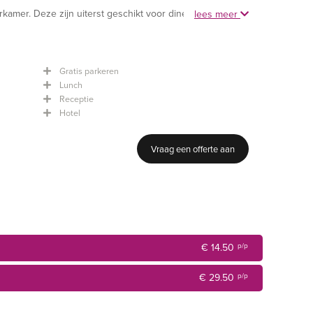
kamer. Deze zijn uiterst geschikt voor diner tijdens of na
lees meer
 mogelijk. Daarbij beschikt het landgoed over een aantal
En dan is er het monumentale ‘Schathoes‘ met de Serre
Gratis parkeren
rs, feesten en congressen en is één van de populairste
Lunch
n.
Receptie
Hotel
Vraag een offerte aan
€ 14.50
p/p
€ 29.50
p/p