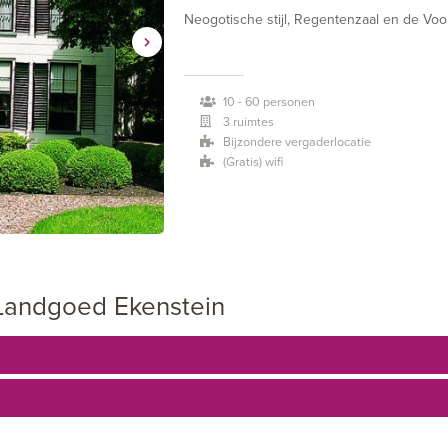
Neogotische stijl, Regentenzaal en de Voor
het vergaderen. Dit is al vanaf 4 personen
royale vergaderzalen en 28 hotelkamers. 
10 - 60 personen
nog. Dat is de ideale plek voor grote dine
3 ruimtes
vergaderlocaties in de provincie Groninge
Bijzondere vergaderlocatie
(Gratis) wifi
Landgoed Ekenstein