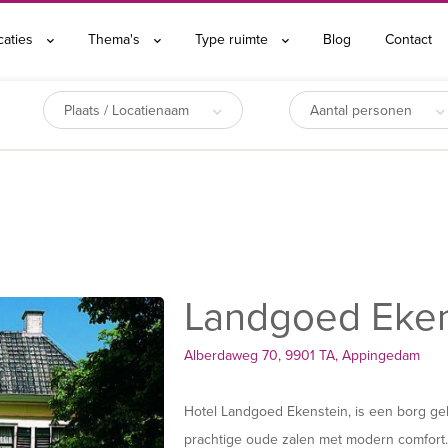
caties
Thema's
Type ruimte
Blog
Contact
Plaats / Locatienaam
Aantal personen
Landgoed Eken
Alberdaweg 70, 9901 TA, Appingedam
Hotel Landgoed Ekenstein, is een borg ge
prachtige oude zalen met modern comfort.Z