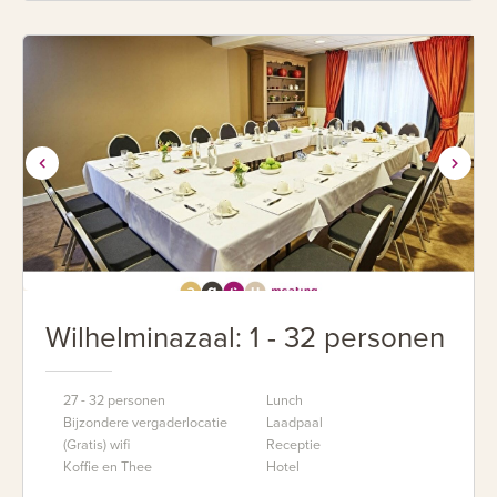
Wilhelminazaal: 1 - 32 personen
27 - 32 personen
Lunch
Bijzondere vergaderlocatie
Laadpaal
(Gratis) wifi
Receptie
Koffie en Thee
Hotel