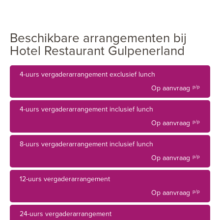
elektrische auto's.
De mogelijkheden zijn eindeloos en u kunt ervan op aan
Beschikbare arrangementen bij
dat ons vakbekwame team er alles aan zal doen uw
Hotel Restaurant Gulpenerland
bijeenkomst tot een succes te maken.
4-uurs vergaderarrangement exclusief lunch
Vergaderzalen
Op aanvraag
p/p
4-uurs vergaderarrangement inclusief lunch
Onze 2 stijlkamers bieden elk een eigen ambiance en zijn
Op aanvraag
p/p
uiteraard voorzien van ale moderne faciliteiten en
apparatuur.
8-uurs vergaderarrangement inclusief lunch
Vergaderingen, trainingen, brainstormsessies, presentaties
Op aanvraag
p/p
of exclusieve diners worden volledig naar uw wensen
12-uurs vergaderarrangement
samengesteld
Op aanvraag
p/p
Vergaderarrangementen
24-uurs vergaderarrangement