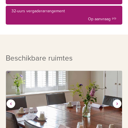
32-uurs vergaderarrangement
Op aanvraag
p/p
Beschikbare ruimtes