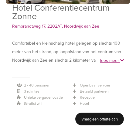
Hotel Conferentiecentrum
Zonne
Rembrandtweg 17, 2202AT, Noordwijk aan Zee
Comfortabel en kleinschalig hotel gelegen op slechts 100
meter van het strand, op loopafstand van het centrum van
Noordwijk aan Zee en slechts 2 kilometer van de A44.
lees meer
Kenmerkend voor Hotel Zonne is de rustige ligging in de
duinen, de plezierige sfeer van de zalen, restaurant, bar,
2 - 40 personen
Openbaar vervoer
tuin en hotelkamers. De vergaderzalen hebben veel
3 ruimtes
Betaald parkeren
daglicht, voorzien van een beamer en flip-overs en zijn
Unieke vergaderlocatie
Receptie
geschikt voor meerdaagse trainingen waarbij rust en
(Gratis) wifi
Hotel
intimiteit, comfort en persoonlijke aandacht belangrijke
Vraag een offerte aan
voorwaarden zijn.