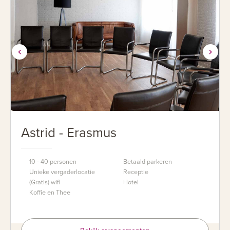
Astrid - Erasmus
10 - 40 personen
Betaald parkeren
Unieke vergaderlocatie
Receptie
(Gratis) wifi
Hotel
Koffie en Thee