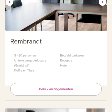
Rembrandt
8 - 20 personen
Betaald parkeren
Unieke vergaderlocatie
Receptie
(Gratis) wifi
Hotel
Koffie en Thee
Bekijk arrangementen