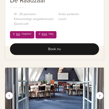
De Raadzaal
10 - 20 personen
Gratis parkeren
Kleinschalige vergaderlocatie
Lunch
(Gratis) wifi
/dagdeel
/dag
€
50
€
100
Boek nu