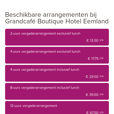
Daarnaast beschikken zij over een gemoedelijk restaurant
waar u en uw gasten kunnen borrelen, lunchen en
Beschikbare arrangementen bij
dineren. De zalen bieden ruimte voor 10 tot 200 gasten. Bij
Grandcafé Boutique Hotel Eemland
mooi weer kan een deel van het terras betrokken worden
bij de grootste zaal "e;Het Koetshuys"e;.
2-uurs vergaderarrangement exclusief lunch
€ 13.50
p/p
4-uurs vergaderarrangement exclusief lunch
€ 17.75
p/p
4-uurs vergaderarrangement inclusief lunch
€ 29.50
p/p
8-uurs vergaderarrangement inclusief lunch
€ 39.50
p/p
12-uurs vergaderarrangement
€ 67.50
p/p