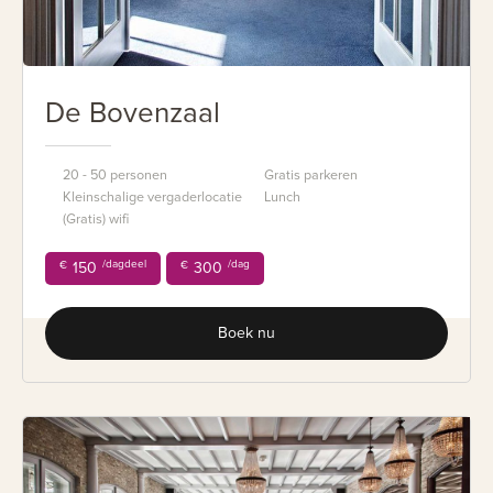
De Bovenzaal
20 - 50 personen
Gratis parkeren
Kleinschalige vergaderlocatie
Lunch
(Gratis) wifi
/dagdeel
/dag
€
150
€
300
Boek nu