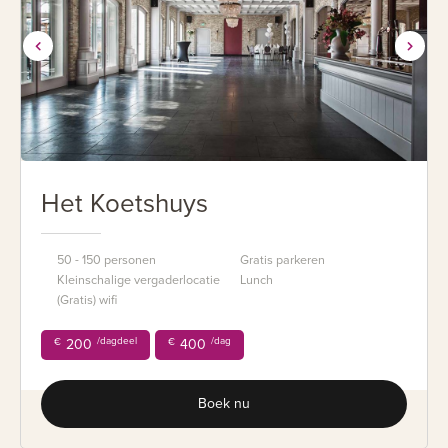
Het Koetshuys
50 - 150 personen
Gratis parkeren
Kleinschalige vergaderlocatie
Lunch
(Gratis) wifi
/dagdeel
/dag
€
200
€
400
Boek nu