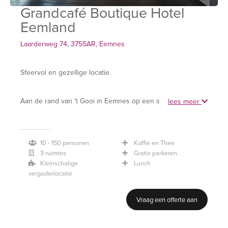
Grandcafé Boutique Hotel
Eemland
Laarderweg 74, 3755AR, Eemnes
Sfeervol en gezellige locatie.
Aan de rand van ‘t Gooi in Eemnes op een steenworp
lees meer
afstand van knooppunt A1-A27 ligt het klassieke Grandcafé
Eemland. Door de centrale ligging van Grandcafé Boutique
10 - 150 personen
Koffie en Thee
Hotel Eemland leent deze accommodatie zich bij uitstek
3 ruimtes
Gratis parkeren
voor uw bruiloft, evenement, vergadering, conferentie en
Kleinschalige
Lunch
training.
vergaderlocatie
Vraag een offerte aan
Grandcafé Eemland beschikt over drie vergaderzalen,
parkeergelegenheid en twee mooie buitenterrassen.