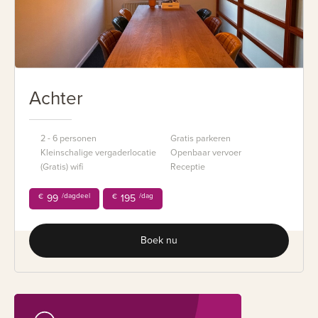
Achter
2 - 6 personen
Gratis parkeren
Kleinschalige vergaderlocatie
Openbaar vervoer
(Gratis) wifi
Receptie
/dagdeel
/dag
€
99
€
195
Boek nu