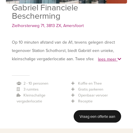
Gabriel Financiele
Bescherming
Zielhorsterweg 71, 3813 ZX, Amersfoort
Op 10 minuten afstand van de A1, tevens gelegen direct
tegenover Station Schothorst, biedt Gabriël een unieke,
kleinschalige vergaderlocatie aan. Twee sfeervolle
lees meer
spreekkamers die afzonderlijk van elkaar gehuurd kunnen
worden. De gezellige Gabriël koffiecorner is vrij
2 - 10 personen
Koffie en Thee
toegankelijk en kan ook functioneren als wachtruimte.
3 ruimtes
Gratis parkeren
Kleinschalige
Openbaar vervoer
vergaderlocatie
Receptie
Vraag een offerte aan