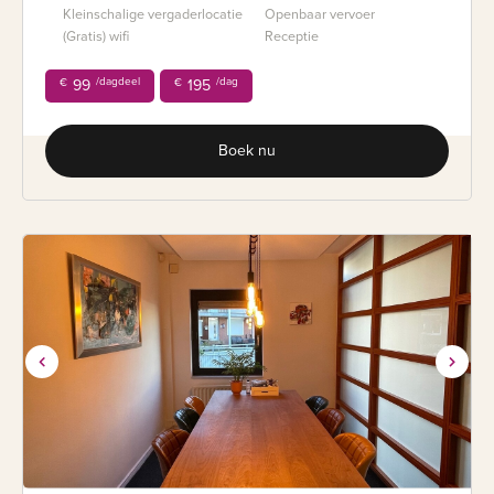
Kleinschalige vergaderlocatie
Openbaar vervoer
(Gratis) wifi
Receptie
/dagdeel
/dag
€
99
€
195
Boek nu