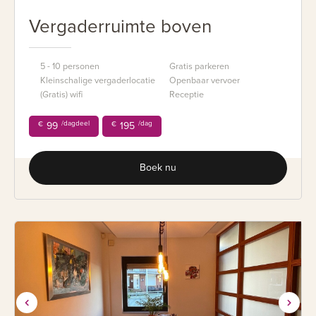
Vergaderruimte boven
5 - 10 personen
Gratis parkeren
Kleinschalige vergaderlocatie
Openbaar vervoer
(Gratis) wifi
Receptie
/dagdeel
/dag
€
99
€
195
Boek nu