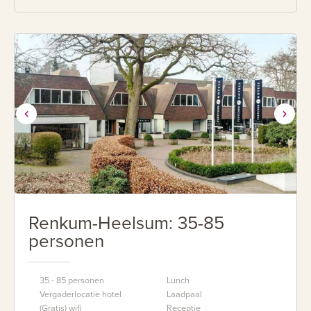
Renkum-Heelsum: 35-85
personen
35 - 85 personen
Lunch
Vergaderlocatie hotel
Laadpaal
(Gratis) wifi
Receptie