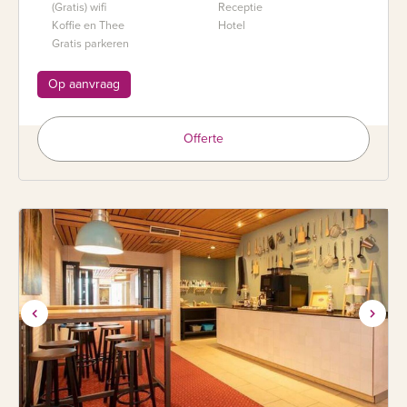
(Gratis) wifi
Receptie
Koffie en Thee
Hotel
Gratis parkeren
Op aanvraag
Offerte