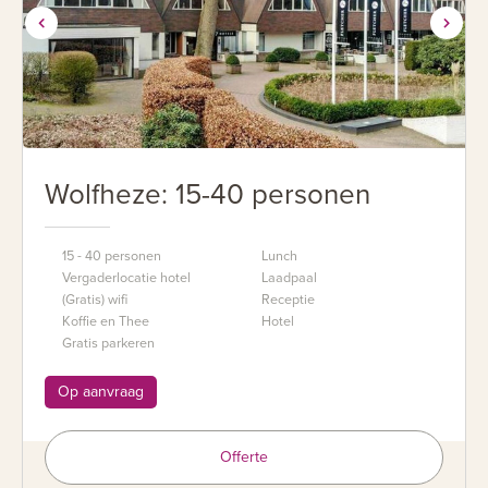
Wolfheze: 15-40 personen
15 - 40 personen
Lunch
Vergaderlocatie hotel
Laadpaal
(Gratis) wifi
Receptie
Koffie en Thee
Hotel
Gratis parkeren
Op aanvraag
Offerte