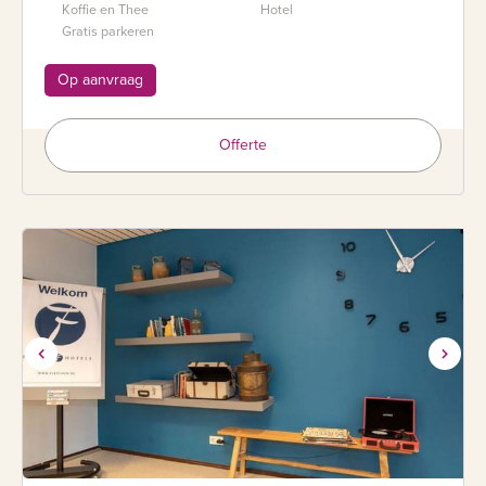
Koffie en Thee
Hotel
Gratis parkeren
Op aanvraag
Offerte