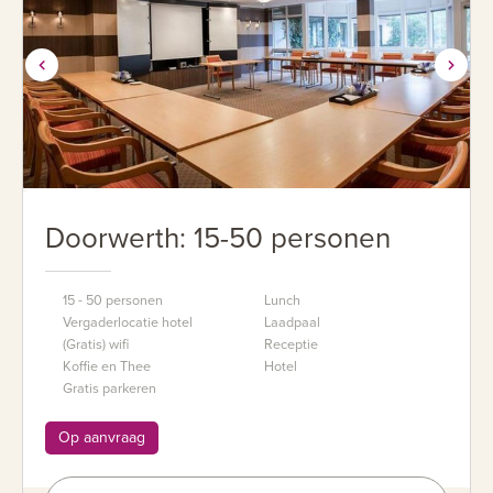
Doorwerth: 15-50 personen
15 - 50 personen
Lunch
Vergaderlocatie hotel
Laadpaal
(Gratis) wifi
Receptie
Koffie en Thee
Hotel
Gratis parkeren
Op aanvraag