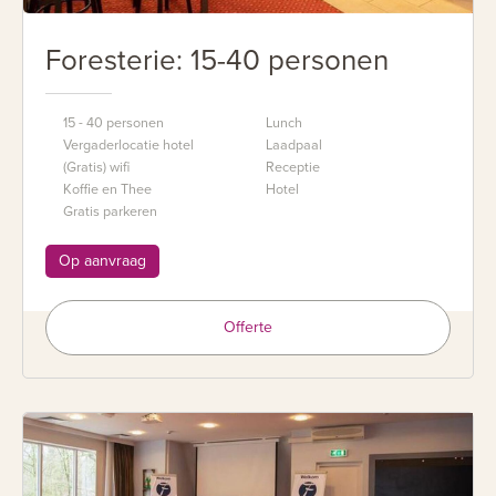
Foresterie: 15-40 personen
15 - 40 personen
Lunch
Vergaderlocatie hotel
Laadpaal
(Gratis) wifi
Receptie
Koffie en Thee
Hotel
Gratis parkeren
Op aanvraag
Offerte