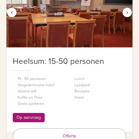
Heelsum: 15-50 personen
15 - 50 personen
Lunch
Vergaderlocatie hotel
Laadpaal
(Gratis) wifi
Receptie
Koffie en Thee
Hotel
Gratis parkeren
Op aanvraag
Offerte