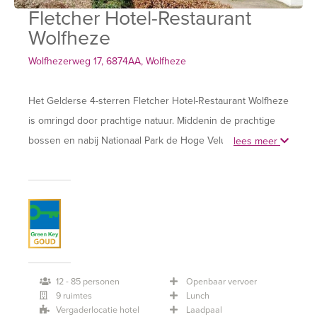
Fletcher Hotel-Restaurant
Wolfheze
Wolfhezerweg 17, 6874AA, Wolfheze
Het Gelderse 4-sterren Fletcher Hotel-Restaurant Wolfheze
is omringd door prachtige natuur. Middenin de prachtige
bossen en nabij Nationaal Park de Hoge Veluwe en de
lees meer
bruisende stad Arnhem. Voor natuurliefhebbers heeft het
hotel de perfecte ligging voor heerlijke fiets- en
wandeltochten. Voel je thuis in één van de 70 comfortabele
hotelkamers en neem plaats in het sfeervolle restaurant
van het hotel, De Tuin van Wolfheze.
Fletcher Hotel-Restaurant Wolfheze is met 12
12 - 85 personen
Openbaar vervoer
9 ruimtes
Lunch
multifunctionele vergaderzalen, voor zowel kleine als grote
Vergaderlocatie hotel
Laadpaal