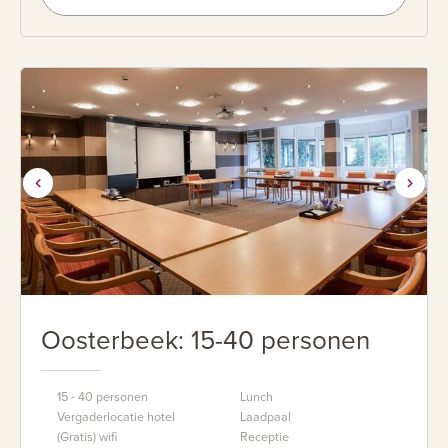
Oosterbeek: 15-40 personen
15 - 40 personen
Lunch
Vergaderlocatie hotel
Laadpaal
(Gratis) wifi
Receptie