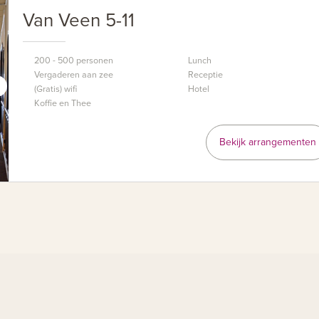
Van Veen 5-11
200 - 500 personen
Lunch
Vergaderen aan zee
Receptie
(Gratis) wifi
Hotel
Koffie en Thee
Bekijk arrangementen